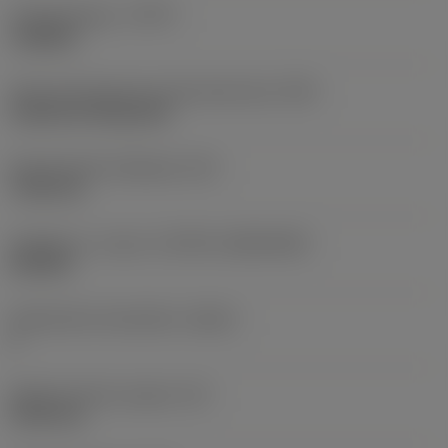
Työstämistapa
(CTPT)
roughing
Terän kiinnitystavan koodi (metrinen)
(IFS)
Cylindrical fixing hole
Kiinnitysreiän halkaisija
(D1)
7,925 mm
Teräkoko ja -muoto
(CUTINT_SIZESHAPE)
CN1906
Teräsärmien lukumäärä
(CEDC)
2
Sisään piirretty ympyrä
(IC)
19,05 mm