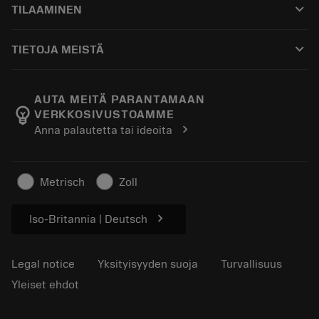
keyboard_arrow_down
TILAAMINEN
Jakelijat ja asiantuntijat
Kunnostus
Ostaminen
Oppaat ja opetusohjelmat
Tailor Made
keyboard_arrow_down
TIETOJA MEISTÄ
Tilaa
Laskimet ja sovellukset
Tietoa Sandvik Coromantista
Paluu
Luettelot ja käsikirjat
Manufacturing Wellness
Seuraa tilaustasi
AUTA MEITÄ PARANTAMAAN
emoji_objects
VERKKOSIVUSTOAMME
Ura
Pyydä tarjous
chevron_right
Anna palautetta tai ideoita
Kestävä liiketoiminta
Artikkelit
Lehdistölle
Metrisch
Zoll
chevron_right
Iso-Britannia | Deutsch
Legal notice
Yksityisyyden suoja
Turvallisuus
Yleiset ehdot