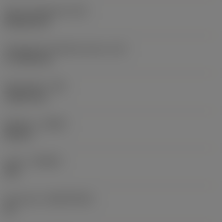
Terän muotokoodi
(SC)
Rhombic 80
Teräsärmän tehollinen pituus
(LE)
17,7439 mm
Nirkonsäde
(RE)
1,5875 mm
Kätisyys
(HAND)
Neutral
Laatu
(GRADE)
235
Perusaine
(SUBSTRATE)
HC