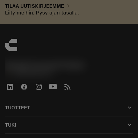
chevron_right
TILAA UUTISKIRJEEMME
Liity meihin. Pysy ajan tasalla.
Sandvik Coromant Finland
phone
+358942451675
keyboard_arrow_down
TUOTTEET
Kaikki työkalut
keyboard_arrow_down
TUKI
Kaikki ohjelmistot
Asiakaspalvelu
Kierrätys