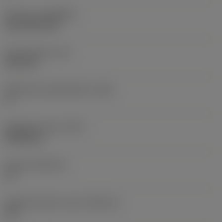
Pinnoite
(COATING)
CVD TiCN+TiN
Terän paksuus
(S)
6,35 mm
Pääsärmän päästökulma
(AN)
0 °
Nimikkeen paino
(WT)
0,0262 kg
Teräsja
(SSC_M)
19
Teräsijan koodi, tuuma
(SSC_N)
3/4