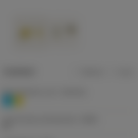
Tuotetiedot
Metrinen
Tuuma
Materiaaliluokitus, taso 1
(TMC1ISO)
P
M
Lastunmurtajan valmistajanimike
(CBMD)
HR