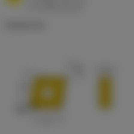
h
0.8 mm/r (0.5 - 1.1)
ex
v
65 m/min (90 - 50)
c
Tekniset kuvat