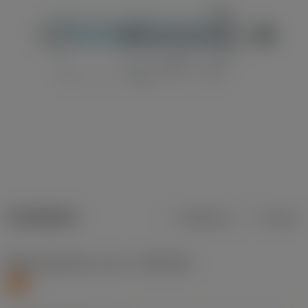
Tuotetiedot
Metrinen
Tuuma
Materiaaliluokitus, taso 1
(TMC1ISO)
S