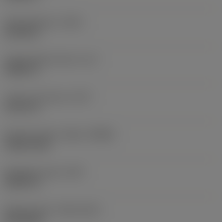
Kokonaispituus
(OAL)
2,9134 in
Toiminnallinen pituus
(LF)
2,8831 in
Lastu-uran pituus
(LCF)
1,4173 in
Pyörimisnopeus. Maks
(RPMX)
4 844 1/min
Nimikkeen paino
(WT)
0,0547 lb
Release date
(ValFrom20)
24.9.2019