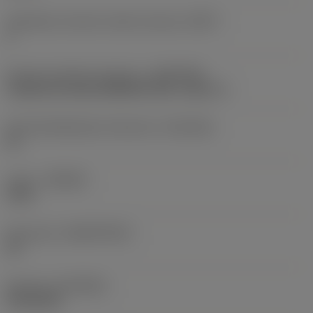
Tehollisten särmien määrä otsassa
(ZEFF)
2
Koneen puoleinen kiinnitys
(ADINTMS)
Cylindrical shank (DIN6535-HA) -metric: 6
Kiinnityshalkaisijan toleranssi
(TCDCON)
h6
Laatu
(GRADE)
1210
Perusaine
(SUBSTRATE)
HC
Pinnoite
(COATING)
PVD AlTiN