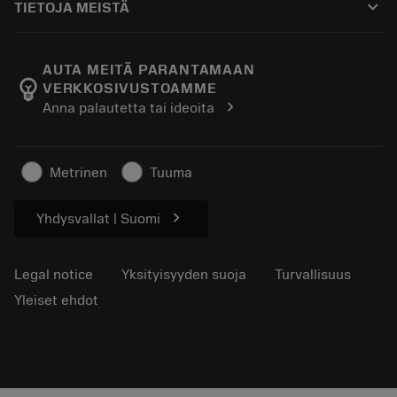
keyboard_arrow_down
TIETOJA MEISTÄ
Tilaa
Laskimet ja sovellukset
Tietoa Sandvik Coromantista
Paluu
Luettelot ja käsikirjat
Manufacturing Wellness
Seuraa tilaustasi
AUTA MEITÄ PARANTAMAAN
emoji_objects
VERKKOSIVUSTOAMME
Ura
Pyydä tarjous
chevron_right
Anna palautetta tai ideoita
Kestävä liiketoiminta
Artikkelit
Lehdistölle
Metrinen
Tuuma
chevron_right
Yhdysvallat | Suomi
Legal notice
Yksityisyyden suoja
Turvallisuus
Yleiset ehdot