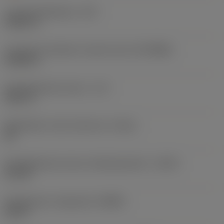
Lastuamishalkaisija
(DC)
0,1811 in
Connection diameter machine side
(DCONMS)
0,2362 in
Käyttökelpoinen pituus
(LU)
0,937 in
Mahdollinen reiän toleranssi
(TCHA)
H9
Käyttökelpoinen pituus-halkaisijasuhde
(ULDR)
5,1739
Rintakulman ortogonaali
(GAMO)
22,39 °