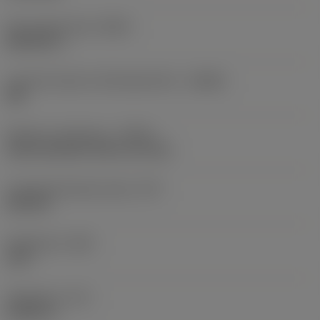
Perusvakioryhmä
(BSG)
DIN 6537 L
Lastunmurtajan valmistajanimike
(CBMD)
SM
Nesteen syöttötapa
(CNSC)
axial concentric entry on circle
Lastuamisnesteen paine
(CP)
290 PSI
Kärkikulma
(SIG)
140 °
Kärkipituus
(PL)
0,0331 in