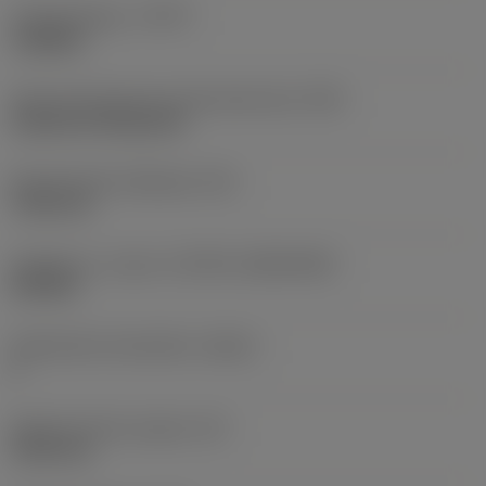
Työstämistapa
(CTPT)
roughing
Terän kiinnitystavan koodi (metrinen)
(IFS)
Cylindrical fixing hole
Kiinnitysreiän halkaisija
(D1)
7,925 mm
Teräkoko ja -muoto
(CUTINT_SIZESHAPE)
CN1906
Teräsärmien lukumäärä
(CEDC)
2
Sisään piirretty ympyrä
(IC)
19,05 mm