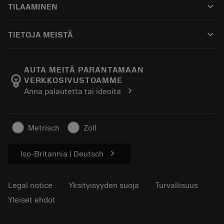
keyboard_arrow_down
TILAAMINEN
Jakelijat ja asiantuntijat
Kunnostus
Ostaminen
Oppaat ja opetusohjelmat
Tailor Made
keyboard_arrow_down
TIETOJA MEISTÄ
Tilaa
Laskimet ja sovellukset
Tietoa Sandvik Coromantista
Paluu
Luettelot ja käsikirjat
Manufacturing Wellness
Seuraa tilaustasi
AUTA MEITÄ PARANTAMAAN
emoji_objects
VERKKOSIVUSTOAMME
Ura
Pyydä tarjous
chevron_right
Anna palautetta tai ideoita
Kestävä liiketoiminta
Artikkelit
Lehdistölle
Metrisch
Zoll
chevron_right
Iso-Britannia | Deutsch
Legal notice
Yksityisyyden suoja
Turvallisuus
Yleiset ehdot