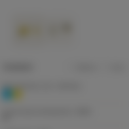
Tuotetiedot
Metrinen
Tuuma
Materiaaliluokitus, taso 1
(TMC1ISO)
P
M
Lastunmurtajan valmistajanimike
(CBMD)
HR