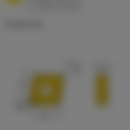
h
0.8 mm/r (0.5 - 1.1)
ex
v
65 m/min (90 - 50)
c
Tekniset kuvat