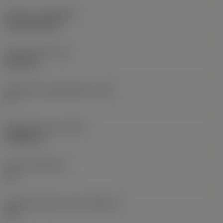
Pinnoite
(COATING)
CVD TiCN+TiN
Terän paksuus
(S)
6,35 mm
Pääsärmän päästökulma
(AN)
0 °
Nimikkeen paino
(WT)
0,0262 kg
Teräsja
(SSC_M)
19
Teräsijan koodi, tuuma
(SSC_N)
3/4