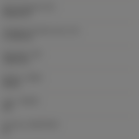
Terän muotokoodi
(SC)
Rhombic 80
Teräsärmän tehollinen pituus
(LE)
17,7439 mm
Nirkonsäde
(RE)
1,5875 mm
Kätisyys
(HAND)
Neutral
Laatu
(GRADE)
235
Perusaine
(SUBSTRATE)
HC