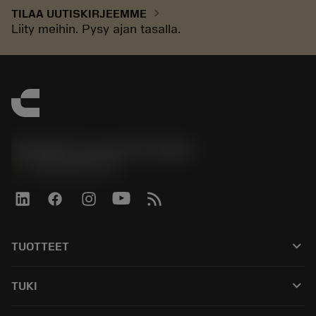
chevron_right
TILAA UUTISKIRJEEMME
Liity meihin. Pysy ajan tasalla.
Sandvik Coromant Finland
phone
+358942451675
keyboard_arrow_down
TUOTTEET
Kaikki työkalut
keyboard_arrow_down
TUKI
Kaikki ohjelmistot
Asiakaspalvelu
Kierrätys