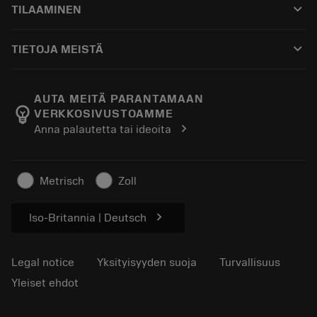
keyboard_arrow_down
TILAAMINEN
Jakelijat ja asiantuntijat
Kunnostus
Ostaminen
Oppaat ja opetusohjelmat
Tailor Made
keyboard_arrow_down
TIETOJA MEISTÄ
Tilaa
Laskimet ja sovellukset
Tietoa Sandvik Coromantista
Paluu
Luettelot ja käsikirjat
Manufacturing Wellness
Seuraa tilaustasi
AUTA MEITÄ PARANTAMAAN
emoji_objects
VERKKOSIVUSTOAMME
Ura
Pyydä tarjous
chevron_right
Anna palautetta tai ideoita
Kestävä liiketoiminta
Artikkelit
Lehdistölle
Metrisch
Zoll
chevron_right
Iso-Britannia | Deutsch
Legal notice
Yksityisyyden suoja
Turvallisuus
Yleiset ehdot