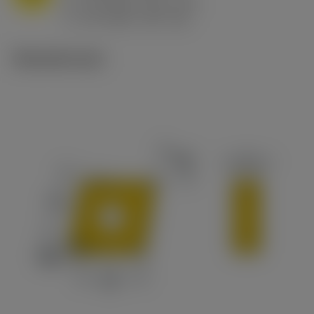
h
0.8 mm/r (0.5 - 1.1)
ex
v
65 m/min (90 - 50)
c
Tekniset kuvat