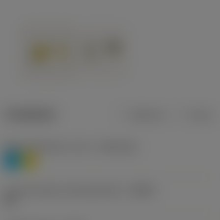
Tuotetiedot
Metrinen
Tuuma
Materiaaliluokitus, taso 1
(TMC1ISO)
P
M
Lastunmurtajan valmistajanimike
(CBMD)
HR