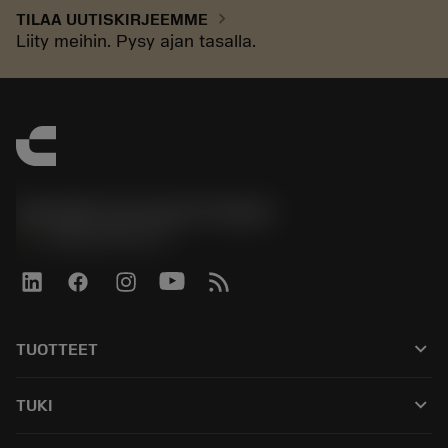
chevron_right
TILAA UUTISKIRJEEMME
Liity meihin. Pysy ajan tasalla.
Sandvik Coromant Finland
phone
+358942451675
keyboard_arrow_down
TUOTTEET
Kaikki työkalut
keyboard_arrow_down
TUKI
Kaikki ohjelmistot
Asiakaspalvelu
Kierrätys