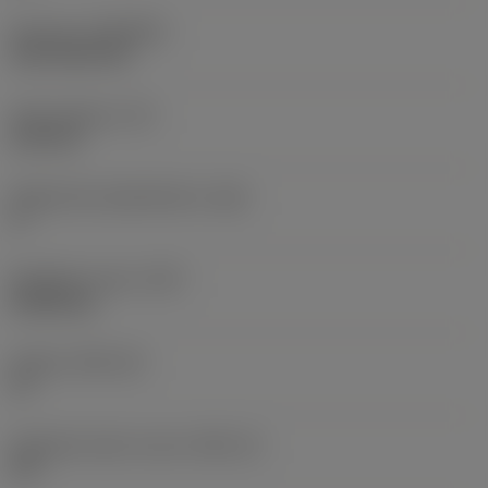
Pinnoite
(COATING)
CVD TiCN+TiN
Terän paksuus
(S)
6,35 mm
Pääsärmän päästökulma
(AN)
0 °
Nimikkeen paino
(WT)
0,0262 kg
Teräsja
(SSC_M)
19
Teräsijan koodi, tuuma
(SSC_N)
3/4