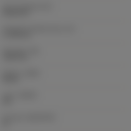
Terän muotokoodi
(SC)
Rhombic 80
Teräsärmän tehollinen pituus
(LE)
17,7439 mm
Nirkonsäde
(RE)
1,5875 mm
Kätisyys
(HAND)
Neutral
Laatu
(GRADE)
235
Perusaine
(SUBSTRATE)
HC