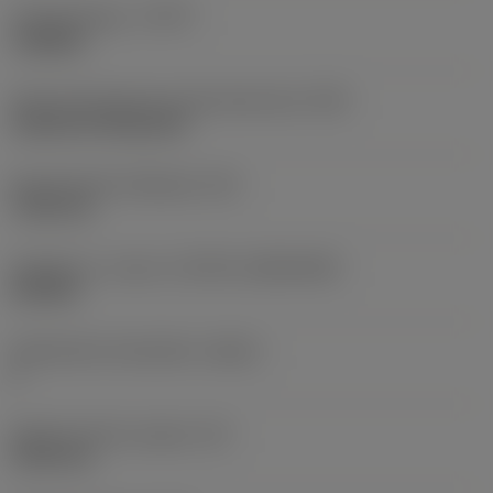
Työstämistapa
(CTPT)
roughing
Terän kiinnitystavan koodi (metrinen)
(IFS)
Cylindrical fixing hole
Kiinnitysreiän halkaisija
(D1)
7,925 mm
Teräkoko ja -muoto
(CUTINT_SIZESHAPE)
CN1906
Teräsärmien lukumäärä
(CEDC)
2
Sisään piirretty ympyrä
(IC)
19,05 mm