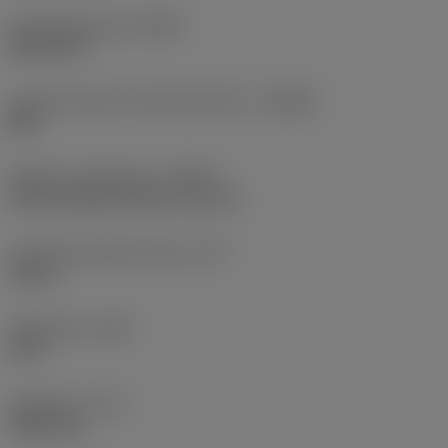
Perusvakioryhmä
(BSG)
DIN 6537 L
Lastunmurtajan valmistajanimike
(CBMD)
MM
Nesteen syöttötapa
(CNSC)
axial concentric entry on circle
Lastuamisnesteen paine
(CP)
20 bar
Kärkikulma
(SIG)
140 °
Kärkipituus
(PL)
0,892 mm