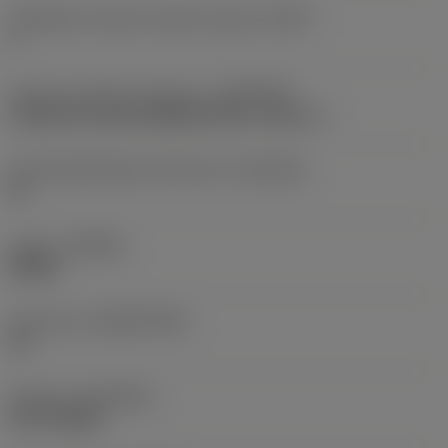
Tehollisten särmien määrä otsassa
(ZEFF)
2
Koneen puoleinen kiinnitys
(ADINTMS)
Cylindrical shank (DIN6535-HA) -metric: 6
Kiinnityshalkaisijan toleranssi
(TCDCON)
h6
Laatu
(GRADE)
M2BM
Perusaine
(SUBSTRATE)
HC
Pinnoite
(COATING)
PVD TiAlSiN