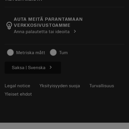
Tilaa
Laskimet ja sovellukset
Tietoa Sandvik Coromantista
Paluu
Luettelot ja käsikirjat
Manufacturing Wellness
Seuraa tilaustasi
AUTA MEITÄ PARANTAMAAN
emoji_objects
VERKKOSIVUSTOAMME
Ura
Pyydä tarjous
chevron_right
Anna palautetta tai ideoita
Kestävä liiketoiminta
Artikkelit
Lehdistölle
Metriska mått
Tum
chevron_right
Saksa | Svenska
Legal notice
Yksityisyyden suoja
Turvallisuus
Yleiset ehdot