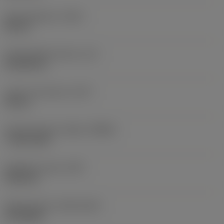
Kokonaispituus
(OAL)
82 mm
Toiminnallinen pituus
(LF)
81,108 mm
Lastu-uran pituus
(LCF)
44 mm
Pyörimisnopeus. Maks
(RPMX)
7 146 1/min
Nimikkeen paino
(WT)
0,021 kg
Release date
(ValFrom20)
15.9.2024