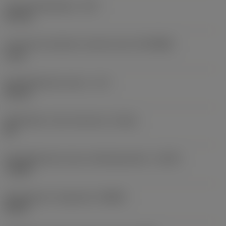
Lastuamishalkaisija
(DC)
4,9 mm
Connection diameter machine side
(DCONMS)
6 mm
Käyttökelpoinen pituus
(LU)
35 mm
Mahdollinen reiän toleranssi
(TCHA)
H9
Käyttökelpoinen pituus-halkaisijasuhde
(ULDR)
7,1429
Rintakulman ortogonaali
(GAMO)
20,45 °