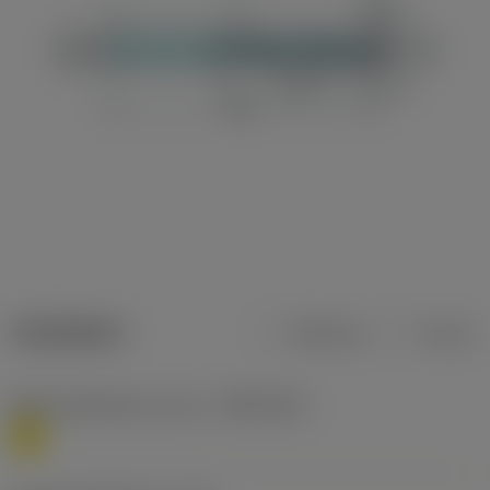
Tuotetiedot
Metrinen
Tuuma
Materiaaliluokitus, taso 1
(TMC1ISO)
M