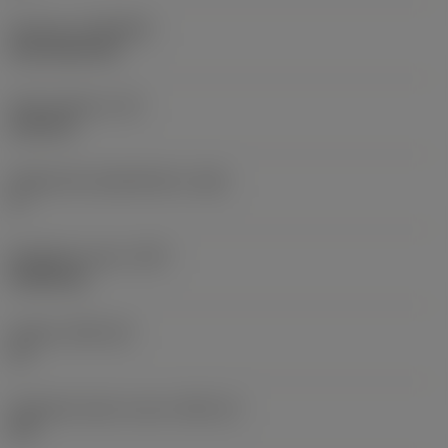
Pinnoite
(COATING)
CVD TiCN+TiN
Terän paksuus
(S)
6,35 mm
Pääsärmän päästökulma
(AN)
0 °
Nimikkeen paino
(WT)
0,0262 kg
Teräsja
(SSC_M)
19
Teräsijan koodi, tuuma
(SSC_N)
3/4