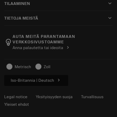
keyboard_arrow_down
TILAAMINEN
Jakelijat ja asiantuntijat
Kunnostus
Ostaminen
Oppaat ja opetusohjelmat
Tailor Made
keyboard_arrow_down
TIETOJA MEISTÄ
Tilaa
Laskimet ja sovellukset
Tietoa Sandvik Coromantista
Paluu
Luettelot ja käsikirjat
Manufacturing Wellness
Seuraa tilaustasi
AUTA MEITÄ PARANTAMAAN
emoji_objects
VERKKOSIVUSTOAMME
Ura
Pyydä tarjous
chevron_right
Anna palautetta tai ideoita
Kestävä liiketoiminta
Artikkelit
Lehdistölle
Metrisch
Zoll
chevron_right
Iso-Britannia | Deutsch
Legal notice
Yksityisyyden suoja
Turvallisuus
Yleiset ehdot