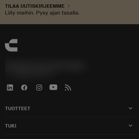
chevron_right
TILAA UUTISKIRJEEMME
Liity meihin. Pysy ajan tasalla.
Sandvik Coromant Finland
phone
+358942451675
keyboard_arrow_down
TUOTTEET
Kaikki työkalut
keyboard_arrow_down
TUKI
Kaikki ohjelmistot
Asiakaspalvelu
Kierrätys