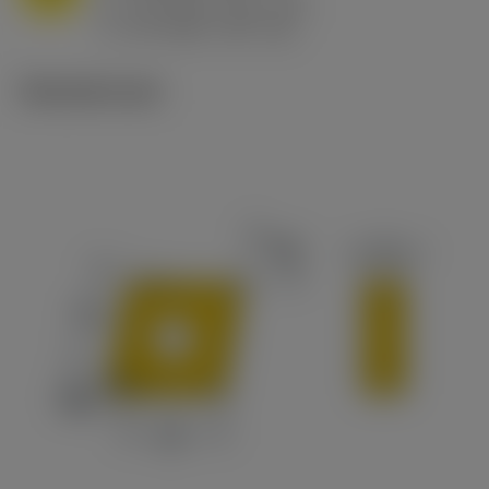
h
0.8 mm/r (0.5 - 1.1)
ex
v
65 m/min (90 - 50)
c
Tekniset kuvat