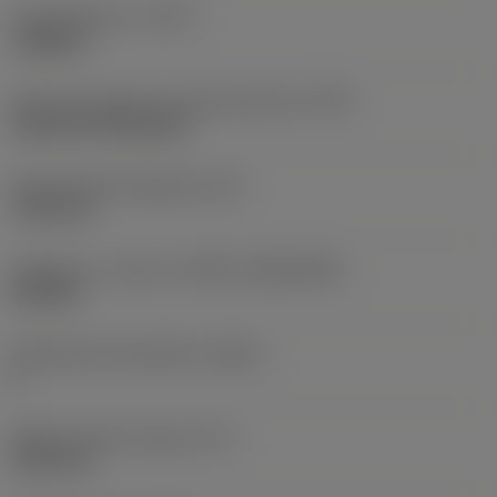
Työstämistapa
(CTPT)
roughing
Terän kiinnitystavan koodi (metrinen)
(IFS)
Cylindrical fixing hole
Kiinnitysreiän halkaisija
(D1)
7,925 mm
Teräkoko ja -muoto
(CUTINT_SIZESHAPE)
CN1906
Teräsärmien lukumäärä
(CEDC)
2
Sisään piirretty ympyrä
(IC)
19,05 mm