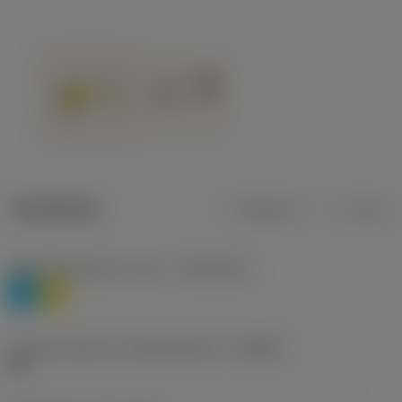
Tuotetiedot
Metrinen
Tuuma
Materiaaliluokitus, taso 1
(TMC1ISO)
P
M
Lastunmurtajan valmistajanimike
(CBMD)
HR