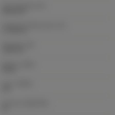
Terän muotokoodi
(SC)
Rhombic 80
Teräsärmän tehollinen pituus
(LE)
17,7439 mm
Nirkonsäde
(RE)
1,5875 mm
Kätisyys
(HAND)
Neutral
Laatu
(GRADE)
235
Perusaine
(SUBSTRATE)
HC