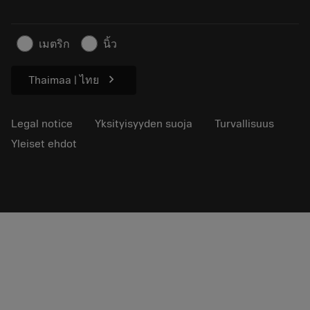
Lehdistölle
Yhteyshenkilö
Turvallisuustietoa
Kestävyys
เมตริก
นิ้ว
chevron_right
Thaimaa | ไทย
Legal notice
Yksityisyyden suoja
Turvallisuus
Yleiset ehdot