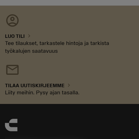
account_circle
chevron_right
LUO TILI
Tee tilaukset, tarkastele hintoja ja tarkista
työkalujen saatavuus
mail
chevron_right
TILAA UUTISKIRJEEMME
Liity meihin. Pysy ajan tasalla.