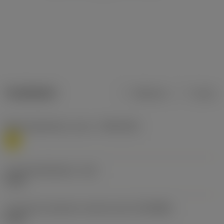
Tuotetiedot
Metrinen
Tuuma
Materiaaliluokitus, taso 1
(TMC1ISO)
M
Lastuamishalkaisija
(DC)
5 mm
Connection diameter machine side
(DCONMS)
6 mm