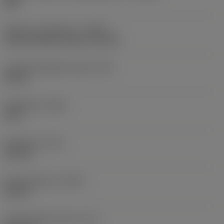
MM
Nesteen syöttötapa
(CNSC)
axial concentric entry on circle
Lastuamisnesteen paine
(CP)
20 bar
Kärkikulma
(SIG)
140 °
Kärkipituus
(PL)
0,8 mm
Kokonaispituus
(OAL)
82 mm
Toiminnallinen pituus
(LF)