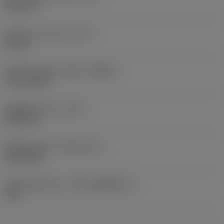
81,2 mm
Lastu-uran pituus
(LCF)
44 mm
Pyörimisnopeus. Maks
(RPMX)
6 112 1/min
Nimikkeen paino
(WT)
0,032 kg
Release date
(ValFrom20)
25.2.2014
Julkaisupaketin ID
(RELEASEPACK)
14.1