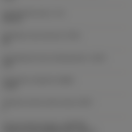
Käyttökelpoinen pituus
(LU)
25,8 mm
Mahdollinen reiän toleranssi
(TCHA)
H8
Käyttökelpoinen pituus-halkaisijasuhde
(ULDR)
5,16
Rintakulman ortogonaali
(GAMO)
17,38 °
Tehollisten särmien määrä otsassa
(ZEFF)
2
Koneen puoleinen kiinnitys
(ADINTMS)
Cylindrical shank (DIN6535-HA) -metric: 6