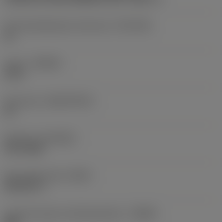
Kiinnityshalkaisijan toleranssi
(TCDCON)
h6
Laatu
(GRADE)
2214
Perusaine
(SUBSTRATE)
HC
Pinnoite
(COATING)
PVD TiAlN
Perusvakioryhmä
(BSG)
DIN 6537 L
Lastunmurtajan valmistajanimike
(CBMD)