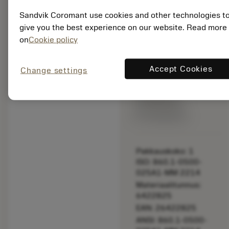
Different
geometry
Sandvik Coromant use cookies and other technologies t
and grade
give you the best experience on our website. Read more
vs. the
on
Cookie policy
original one
– Please
check feed.
Accept Cookies
Change settings
Listahinta:
164.00 EUR
Tilauksesta
Pakkauskoko: 1
ISO: 860.1-0500-
025A1-MM 2214
Materiaalitunnus:
6422825
EAN: 26422825
ANSI: 860.1-0500-