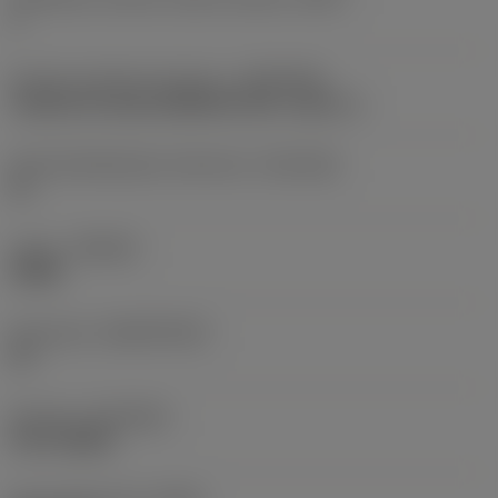
2
Koneen puoleinen kiinnitys
(ADINTMS)
Cylindrical shank (DIN6535-HA) -metric: 6
Kiinnityshalkaisijan toleranssi
(TCDCON)
h6
Laatu
(GRADE)
S2BM
Perusaine
(SUBSTRATE)
HC
Pinnoite
(COATING)
PVD TiAlSiN