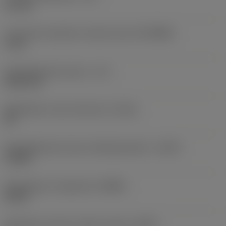
5,1 mm
Connection diameter machine side
(DCONMS)
6 mm
Käyttökelpoinen pituus
(LU)
26,43 mm
Mahdollinen reiän toleranssi
(TCHA)
H9
Käyttökelpoinen pituus-halkaisijasuhde
(ULDR)
5,1824
Rintakulman ortogonaali
(GAMO)
20,45 °
Tehollisten särmien määrä otsassa
(ZEFF)