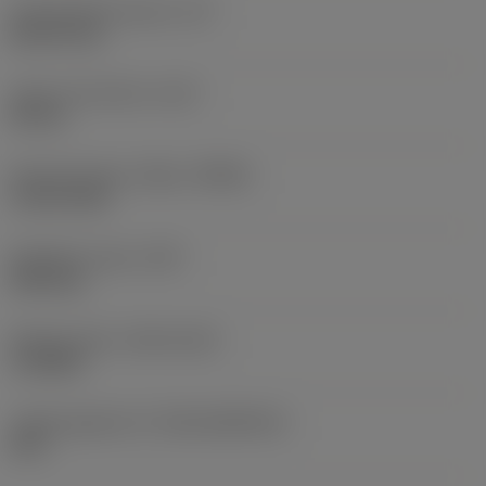
Toiminnallinen pituus
(LF)
81,072 mm
Lastu-uran pituus
(LCF)
44 mm
Pyörimisnopeus. Maks
(RPMX)
2 123 1/min
Nimikkeen paino
(WT)
0,021 kg
Release date
(ValFrom20)
1.9.2023
Julkaisupaketin ID
(RELEASEPACK)
23.2