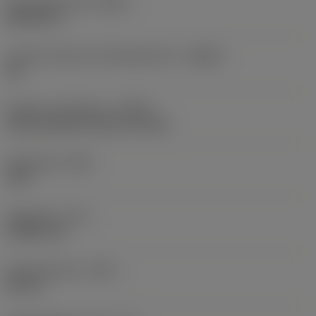
Perusvakioryhmä
(BSG)
DIN 6537 L
Lastunmurtajan valmistajanimike
(CBMD)
SD
Nesteen syöttötapa
(CNSC)
axial concentric entry on circle
Kärkikulma
(SIG)
140 °
Kärkipituus
(PL)
0,9281 mm
Kokonaispituus
(OAL)
82 mm