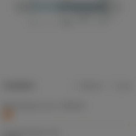
Tuotetiedot
Metrinen
Tuuma
Materiaaliluokitus, taso 1
(TMC1ISO)
S
Lastuamishalkaisija
(DC)