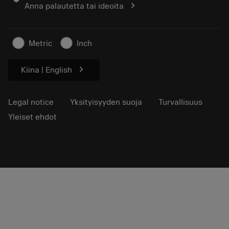
chevron_right
Anna palautetta tai ideoita
Kestävä liiketoiminta
Artikkelit
Lehdistölle
Metric
Inch
chevron_right
Kiina | English
Legal notice
Yksityisyyden suoja
Turvallisuus
Yleiset ehdot