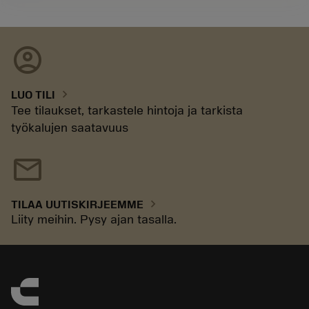
account_circle
chevron_right
LUO TILI
Tee tilaukset, tarkastele hintoja ja tarkista
työkalujen saatavuus
mail
chevron_right
TILAA UUTISKIRJEEMME
Liity meihin. Pysy ajan tasalla.