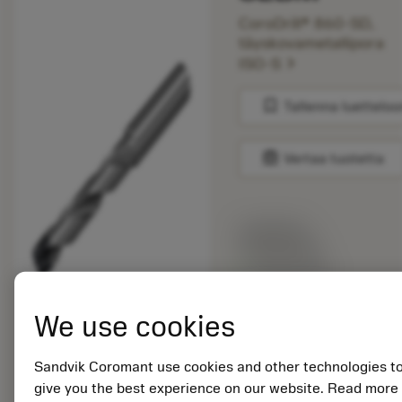
CoroDrill® 860-SD,
täyskovametallipora
chevron_right
ISO-S
bookmark
Tallenna luetteloo
balance
Vertaa tuotetta
Listahinta:
193.00 EUR
Valittavissa
We use cookies
Pakkauskoko: 1
ISO: 860.1-0510-
Sandvik Coromant use cookies and other technologies t
026A1-SD S2BM
give you the best experience on our website. Read more
Materiaalitunnus: