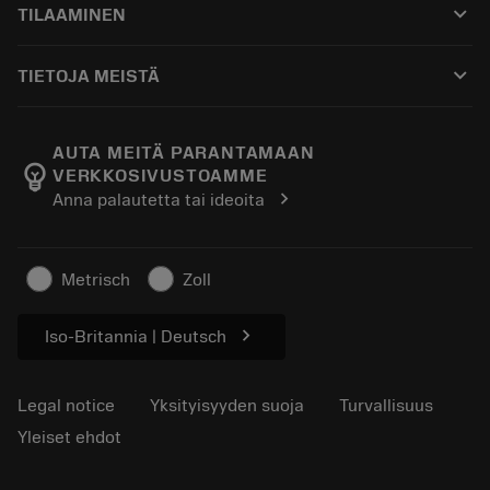
keyboard_arrow_down
TILAAMINEN
Jakelijat ja asiantuntijat
Kunnostus
Ostaminen
Oppaat ja opetusohjelmat
Tailor Made
keyboard_arrow_down
TIETOJA MEISTÄ
Tilaa
Laskimet ja sovellukset
Tietoa Sandvik Coromantista
Paluu
Luettelot ja käsikirjat
Manufacturing Wellness
Seuraa tilaustasi
AUTA MEITÄ PARANTAMAAN
emoji_objects
VERKKOSIVUSTOAMME
Ura
Pyydä tarjous
chevron_right
Anna palautetta tai ideoita
Kestävä liiketoiminta
Artikkelit
Lehdistölle
Metrisch
Zoll
chevron_right
Iso-Britannia | Deutsch
Legal notice
Yksityisyyden suoja
Turvallisuus
Yleiset ehdot