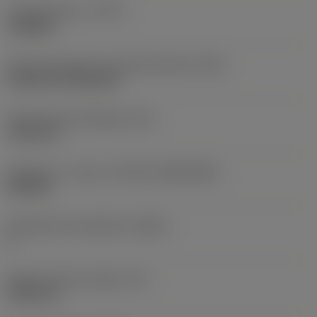
Työstämistapa
(CTPT)
roughing
Terän kiinnitystavan koodi (metrinen)
(IFS)
Cylindrical fixing hole
Kiinnitysreiän halkaisija
(D1)
7,925 mm
Teräkoko ja -muoto
(CUTINT_SIZESHAPE)
CN1906
Teräsärmien lukumäärä
(CEDC)
2
Sisään piirretty ympyrä
(IC)
19,05 mm