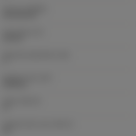
Pinnoite
(COATING)
CVD TiCN+TiN
Terän paksuus
(S)
6,35 mm
Pääsärmän päästökulma
(AN)
0 °
Nimikkeen paino
(WT)
0,0262 kg
Teräsja
(SSC_M)
19
Teräsijan koodi, tuuma
(SSC_N)
3/4