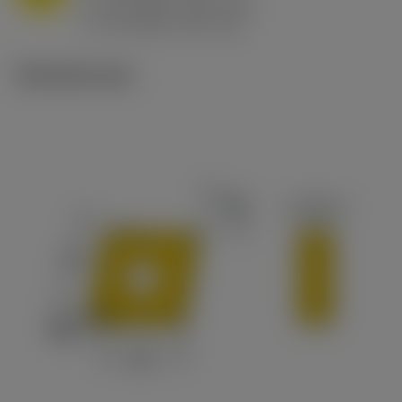
h
0.8 mm/r (0.5 - 1.1)
ex
v
65 m/min (90 - 50)
c
Tekniset kuvat