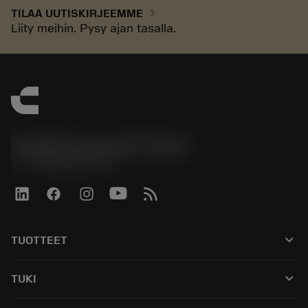
chevron_right
TILAA UUTISKIRJEEMME
Liity meihin. Pysy ajan tasalla.
Sandvik Coromant Finland
phone
+358942451675
keyboard_arrow_down
TUOTTEET
Kaikki työkalut
keyboard_arrow_down
TUKI
Kaikki ohjelmistot
Asiakaspalvelu
Kierrätys