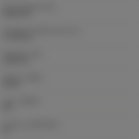
Terän muotokoodi
(SC)
Rhombic 80
Teräsärmän tehollinen pituus
(LE)
17,7439 mm
Nirkonsäde
(RE)
1,5875 mm
Kätisyys
(HAND)
Neutral
Laatu
(GRADE)
235
Perusaine
(SUBSTRATE)
HC