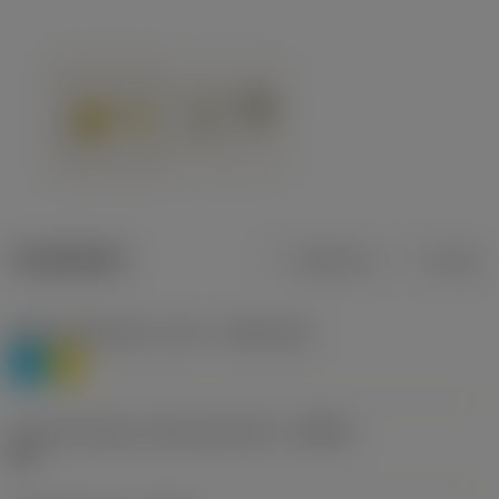
Tuotetiedot
Metrinen
Tuuma
Materiaaliluokitus, taso 1
(TMC1ISO)
P
M
Lastunmurtajan valmistajanimike
(CBMD)
HR