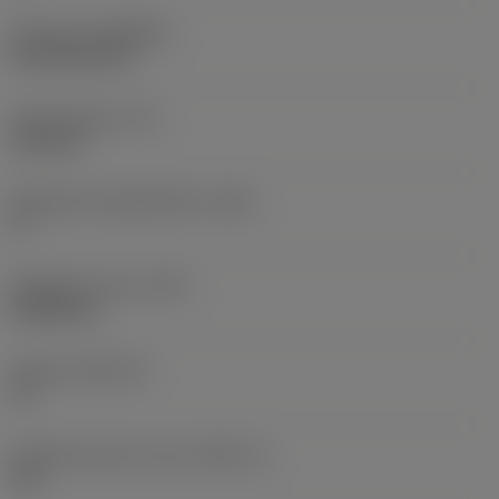
Pinnoite
(COATING)
CVD TiCN+TiN
Terän paksuus
(S)
6,35 mm
Pääsärmän päästökulma
(AN)
0 °
Nimikkeen paino
(WT)
0,0262 kg
Teräsja
(SSC_M)
19
Teräsijan koodi, tuuma
(SSC_N)
3/4