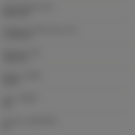
Terän muotokoodi
(SC)
Rhombic 80
Teräsärmän tehollinen pituus
(LE)
17,7439 mm
Nirkonsäde
(RE)
1,5875 mm
Kätisyys
(HAND)
Neutral
Laatu
(GRADE)
235
Perusaine
(SUBSTRATE)
HC