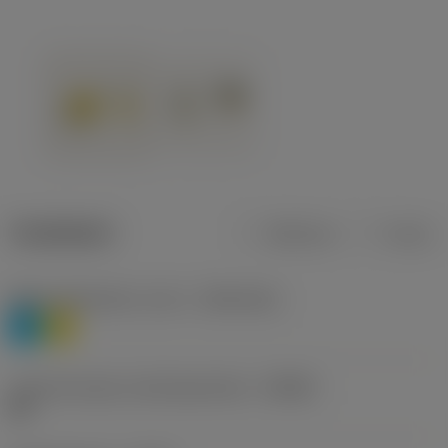
Tuotetiedot
Metrinen
Tuuma
Materiaaliluokitus, taso 1
(TMC1ISO)
P
M
Lastunmurtajan valmistajanimike
(CBMD)
HR