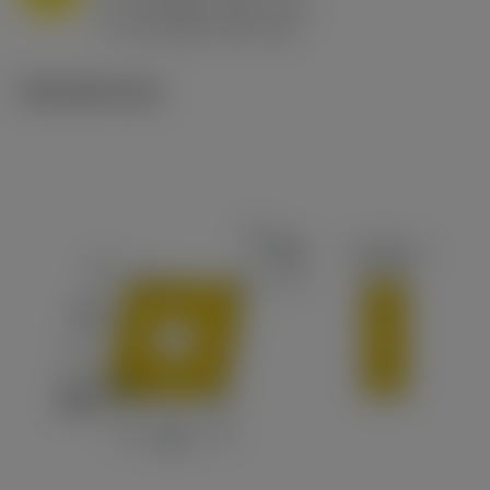
h
0.8 mm/r (0.5 - 1.1)
ex
v
65 m/min (90 - 50)
c
Tekniset kuvat