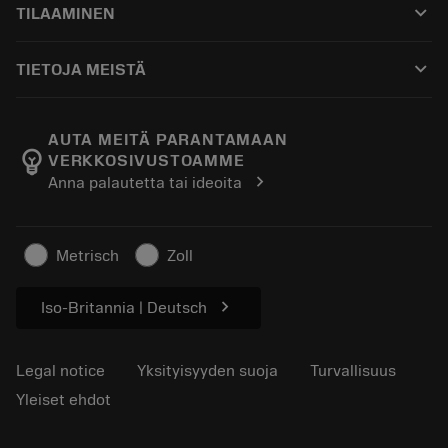
keyboard_arrow_down
TILAAMINEN
Jakelijat ja asiantuntijat
Kunnostus
Ostaminen
Oppaat ja opetusohjelmat
Tailor Made
keyboard_arrow_down
TIETOJA MEISTÄ
Tilaa
Laskimet ja sovellukset
Tietoa Sandvik Coromantista
Paluu
Luettelot ja käsikirjat
Manufacturing Wellness
Seuraa tilaustasi
AUTA MEITÄ PARANTAMAAN
emoji_objects
VERKKOSIVUSTOAMME
Ura
Pyydä tarjous
chevron_right
Anna palautetta tai ideoita
Kestävä liiketoiminta
Artikkelit
Lehdistölle
Metrisch
Zoll
chevron_right
Iso-Britannia | Deutsch
Legal notice
Yksityisyyden suoja
Turvallisuus
Yleiset ehdot