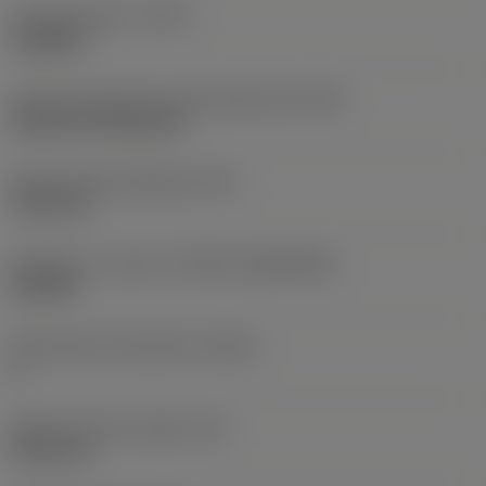
Työstämistapa
(CTPT)
roughing
Terän kiinnitystavan koodi (metrinen)
(IFS)
Cylindrical fixing hole
Kiinnitysreiän halkaisija
(D1)
7,925 mm
Teräkoko ja -muoto
(CUTINT_SIZESHAPE)
CN1906
Teräsärmien lukumäärä
(CEDC)
2
Sisään piirretty ympyrä
(IC)
19,05 mm