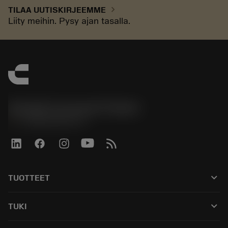
chevron_right
TILAA UUTISKIRJEEMME
Liity meihin. Pysy ajan tasalla.
Sandvik Coromant Finland
phone
+358942451675
keyboard_arrow_down
TUOTTEET
Kaikki työkalut
keyboard_arrow_down
TUKI
Kaikki ohjelmistot
Asiakaspalvelu
Kierrätys