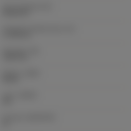
Terän muotokoodi
(SC)
Rhombic 80
Teräsärmän tehollinen pituus
(LE)
17,7439 mm
Nirkonsäde
(RE)
1,5875 mm
Kätisyys
(HAND)
Neutral
Laatu
(GRADE)
235
Perusaine
(SUBSTRATE)
HC