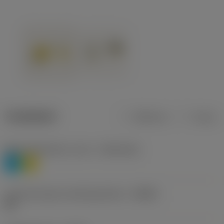
Tuotetiedot
Metrinen
Tuuma
Materiaaliluokitus, taso 1
(TMC1ISO)
P
M
Lastunmurtajan valmistajanimike
(CBMD)
HR