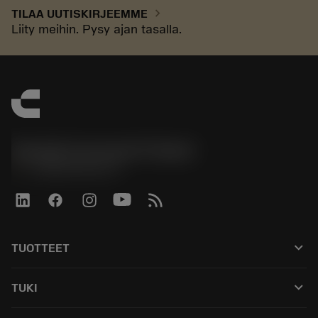
chevron_right
TILAA UUTISKIRJEEMME
Liity meihin. Pysy ajan tasalla.
Sandvik Coromant Finland
phone
+358942451675
keyboard_arrow_down
TUOTTEET
Kaikki työkalut
keyboard_arrow_down
TUKI
Kaikki ohjelmistot
Asiakaspalvelu
Kierrätys