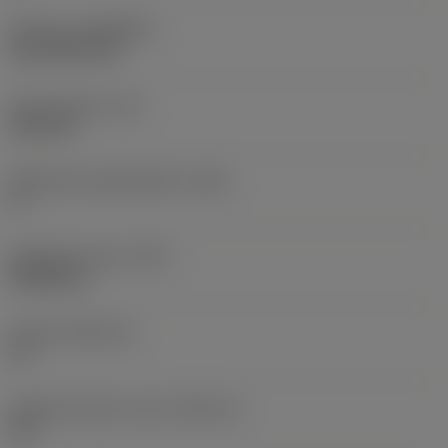
Pinnoite
(COATING)
CVD TiCN+TiN
Terän paksuus
(S)
6,35 mm
Pääsärmän päästökulma
(AN)
0 °
Nimikkeen paino
(WT)
0,0262 kg
Teräsja
(SSC_M)
19
Teräsijan koodi, tuuma
(SSC_N)
3/4