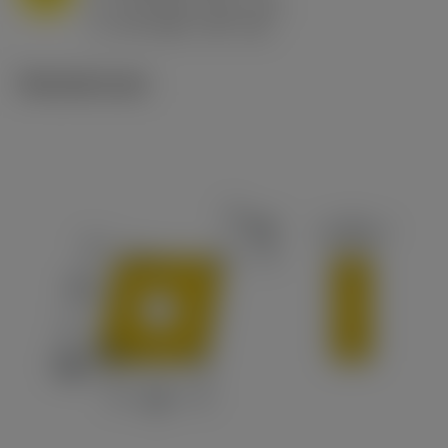
h
0.8 mm/r (0.5 - 1.1)
ex
v
65 m/min (90 - 50)
c
Tekniset kuvat