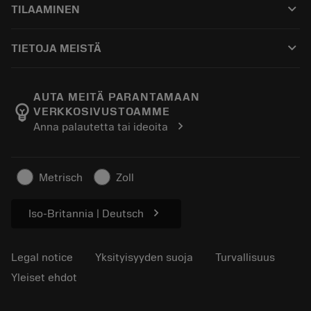
keyboard_arrow_down
TILAAMINEN
Jakelijat ja asiantuntijat
Kunnostus
Ostaminen
Oppaat ja opetusohjelmat
Tailor Made
keyboard_arrow_down
TIETOJA MEISTÄ
Tilaa
Laskimet ja sovellukset
Tietoa Sandvik Coromantista
Paluu
Luettelot ja käsikirjat
Manufacturing Wellness
Seuraa tilaustasi
AUTA MEITÄ PARANTAMAAN
emoji_objects
VERKKOSIVUSTOAMME
Ura
Pyydä tarjous
chevron_right
Anna palautetta tai ideoita
Kestävä liiketoiminta
Artikkelit
Lehdistölle
Metrisch
Zoll
chevron_right
Iso-Britannia | Deutsch
Legal notice
Yksityisyyden suoja
Turvallisuus
Yleiset ehdot