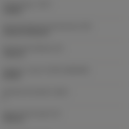
Työstämistapa
(CTPT)
roughing
Terän kiinnitystavan koodi (metrinen)
(IFS)
Cylindrical fixing hole
Kiinnitysreiän halkaisija
(D1)
7,925 mm
Teräkoko ja -muoto
(CUTINT_SIZESHAPE)
CN1906
Teräsärmien lukumäärä
(CEDC)
2
Sisään piirretty ympyrä
(IC)
19,05 mm