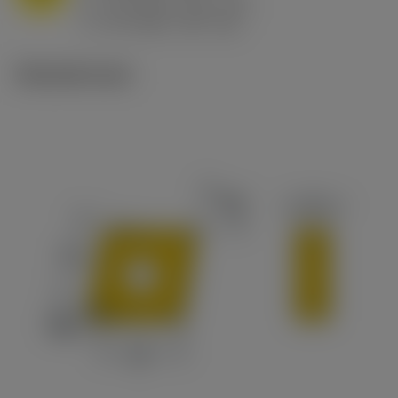
h
0.8 mm/r (0.5 - 1.1)
ex
v
65 m/min (90 - 50)
c
Tekniset kuvat