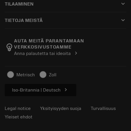
keyboard_arrow_down
TILAAMINEN
Jakelijat ja asiantuntijat
Kunnostus
Ostaminen
Oppaat ja opetusohjelmat
Tailor Made
keyboard_arrow_down
TIETOJA MEISTÄ
Tilaa
Laskimet ja sovellukset
Tietoa Sandvik Coromantista
Paluu
Luettelot ja käsikirjat
Manufacturing Wellness
Seuraa tilaustasi
AUTA MEITÄ PARANTAMAAN
emoji_objects
VERKKOSIVUSTOAMME
Ura
Pyydä tarjous
chevron_right
Anna palautetta tai ideoita
Kestävä liiketoiminta
Artikkelit
Lehdistölle
Metrisch
Zoll
chevron_right
Iso-Britannia | Deutsch
Legal notice
Yksityisyyden suoja
Turvallisuus
Yleiset ehdot