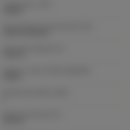
Työstämistapa
(CTPT)
roughing
Terän kiinnitystavan koodi (metrinen)
(IFS)
Cylindrical fixing hole
Kiinnitysreiän halkaisija
(D1)
7,925 mm
Teräkoko ja -muoto
(CUTINT_SIZESHAPE)
CN1906
Teräsärmien lukumäärä
(CEDC)
2
Sisään piirretty ympyrä
(IC)
19,05 mm