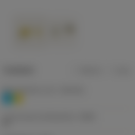
Tuotetiedot
Metrinen
Tuuma
Materiaaliluokitus, taso 1
(TMC1ISO)
P
M
Lastunmurtajan valmistajanimike
(CBMD)
HR