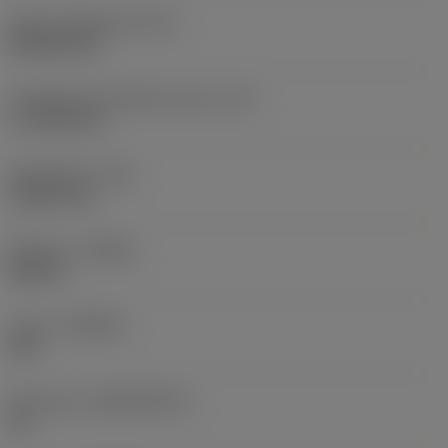
Terän muotokoodi
(SC)
Rhombic 80
Teräsärmän tehollinen pituus
(LE)
17,7439 mm
Nirkonsäde
(RE)
1,5875 mm
Kätisyys
(HAND)
Neutral
Laatu
(GRADE)
235
Perusaine
(SUBSTRATE)
HC