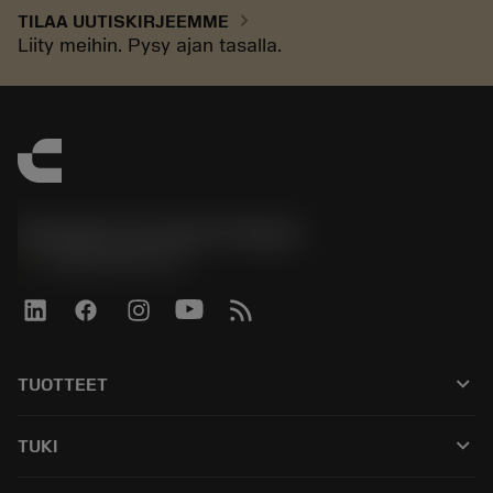
chevron_right
TILAA UUTISKIRJEEMME
Liity meihin. Pysy ajan tasalla.
Sandvik Coromant Finland
phone
+358942451675
keyboard_arrow_down
TUOTTEET
Kaikki työkalut
keyboard_arrow_down
TUKI
Kaikki ohjelmistot
Asiakaspalvelu
Kierrätys