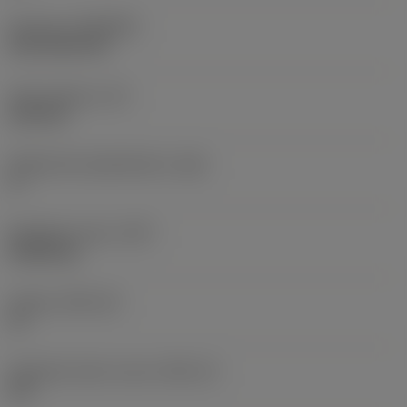
Pinnoite
(COATING)
CVD TiCN+TiN
Terän paksuus
(S)
6,35 mm
Pääsärmän päästökulma
(AN)
0 °
Nimikkeen paino
(WT)
0,0262 kg
Teräsja
(SSC_M)
19
Teräsijan koodi, tuuma
(SSC_N)
3/4