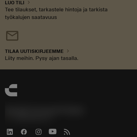
chevron_right
LUO TILI
Tee tilaukset, tarkastele hintoja ja tarkista
työkalujen saatavuus
mail
chevron_right
TILAA UUTISKIRJEEMME
Liity meihin. Pysy ajan tasalla.
Sandvik Coromant Finland
phone
+358942451675