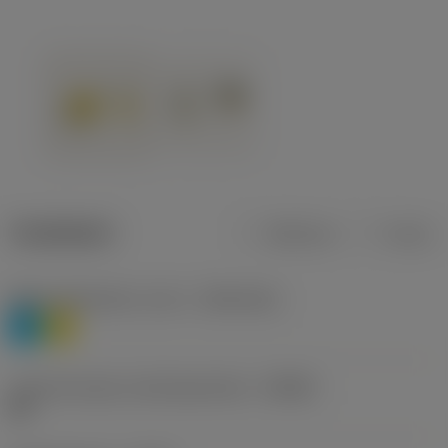
Tuotetiedot
Metrinen
Tuuma
Materiaaliluokitus, taso 1
(TMC1ISO)
P
M
Lastunmurtajan valmistajanimike
(CBMD)
HR