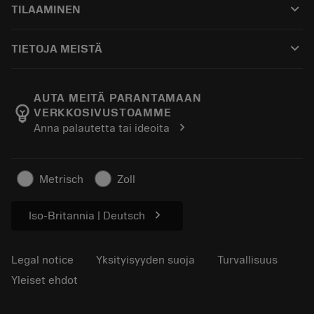
keyboard_arrow_down
TILAAMINEN
Jakelijat ja asiantuntijat
Kunnostus
Ostaminen
Oppaat ja opetusohjelmat
Tailor Made
keyboard_arrow_down
TIETOJA MEISTÄ
Tilaa
Laskimet ja sovellukset
Tietoa Sandvik Coromantista
Paluu
Luettelot ja käsikirjat
Manufacturing Wellness
Seuraa tilaustasi
AUTA MEITÄ PARANTAMAAN
emoji_objects
VERKKOSIVUSTOAMME
Ura
Pyydä tarjous
chevron_right
Anna palautetta tai ideoita
Kestävä liiketoiminta
Artikkelit
Lehdistölle
Metrisch
Zoll
chevron_right
Iso-Britannia | Deutsch
Legal notice
Yksityisyyden suoja
Turvallisuus
Yleiset ehdot