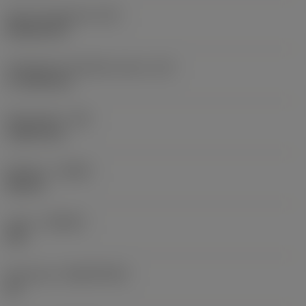
Terän muotokoodi
(SC)
Rhombic 80
Teräsärmän tehollinen pituus
(LE)
17,7439 mm
Nirkonsäde
(RE)
1,5875 mm
Kätisyys
(HAND)
Neutral
Laatu
(GRADE)
235
Perusaine
(SUBSTRATE)
HC