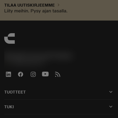
chevron_right
TILAA UUTISKIRJEEMME
Liity meihin. Pysy ajan tasalla.
Sandvik Coromant Finland
phone
+358942451675
keyboard_arrow_down
TUOTTEET
Kaikki työkalut
keyboard_arrow_down
TUKI
Kaikki ohjelmistot
Asiakaspalvelu
Kierrätys