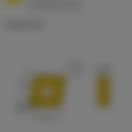
h
0.8 mm/r (0.5 - 1.1)
ex
v
65 m/min (90 - 50)
c
Tekniset kuvat