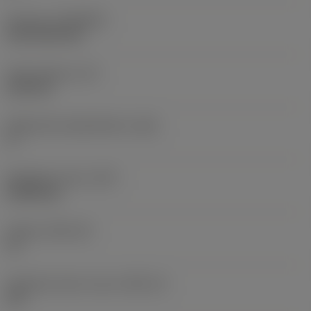
Pinnoite
(COATING)
CVD TiCN+TiN
Terän paksuus
(S)
6,35 mm
Pääsärmän päästökulma
(AN)
0 °
Nimikkeen paino
(WT)
0,0262 kg
Teräsja
(SSC_M)
19
Teräsijan koodi, tuuma
(SSC_N)
3/4