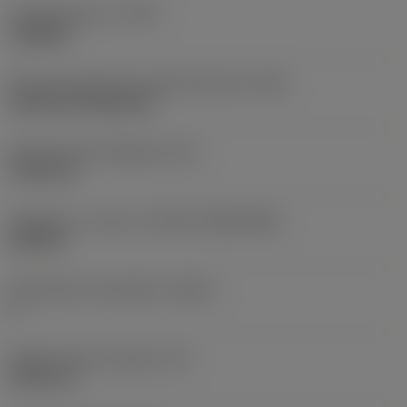
Työstämistapa
(CTPT)
roughing
Terän kiinnitystavan koodi (metrinen)
(IFS)
Cylindrical fixing hole
Kiinnitysreiän halkaisija
(D1)
7,925 mm
Teräkoko ja -muoto
(CUTINT_SIZESHAPE)
CN1906
Teräsärmien lukumäärä
(CEDC)
2
Sisään piirretty ympyrä
(IC)
19,05 mm