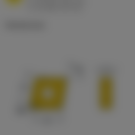
h
0.8 mm/r (0.5 - 1.1)
ex
v
65 m/min (90 - 50)
c
Tekniset kuvat