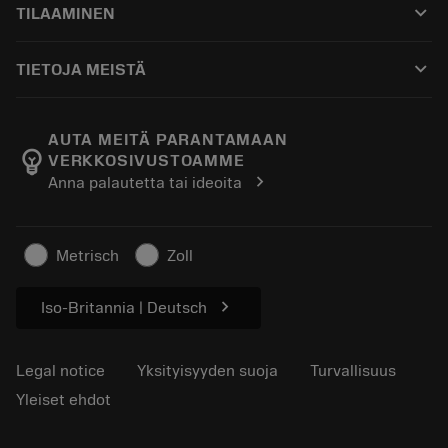
keyboard_arrow_down
TILAAMINEN
Jakelijat ja asiantuntijat
Kunnostus
Ostaminen
Oppaat ja opetusohjelmat
Tailor Made
keyboard_arrow_down
TIETOJA MEISTÄ
Tilaa
Laskimet ja sovellukset
Tietoa Sandvik Coromantista
Paluu
Luettelot ja käsikirjat
Manufacturing Wellness
Seuraa tilaustasi
AUTA MEITÄ PARANTAMAAN
emoji_objects
VERKKOSIVUSTOAMME
Ura
Pyydä tarjous
chevron_right
Anna palautetta tai ideoita
Kestävä liiketoiminta
Artikkelit
Lehdistölle
Metrisch
Zoll
chevron_right
Iso-Britannia | Deutsch
Legal notice
Yksityisyyden suoja
Turvallisuus
Yleiset ehdot