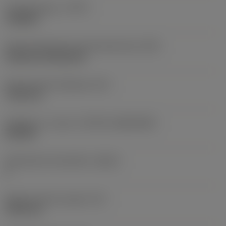
Työstämistapa
(CTPT)
roughing
Terän kiinnitystavan koodi (metrinen)
(IFS)
Cylindrical fixing hole
Kiinnitysreiän halkaisija
(D1)
7,925 mm
Teräkoko ja -muoto
(CUTINT_SIZESHAPE)
CN1906
Teräsärmien lukumäärä
(CEDC)
2
Sisään piirretty ympyrä
(IC)
19,05 mm