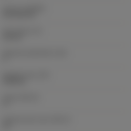
Pinnoite
(COATING)
CVD TiCN+TiN
Terän paksuus
(S)
6,35 mm
Pääsärmän päästökulma
(AN)
0 °
Nimikkeen paino
(WT)
0,0262 kg
Teräsja
(SSC_M)
19
Teräsijan koodi, tuuma
(SSC_N)
3/4