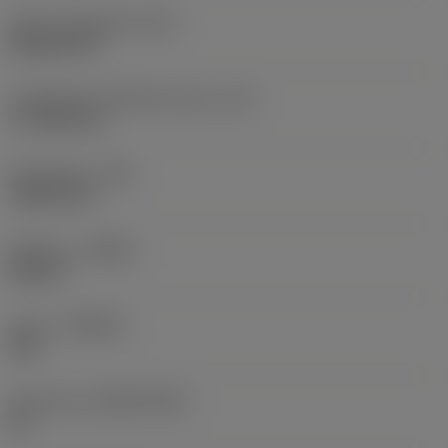
Terän muotokoodi
(SC)
Rhombic 80
Teräsärmän tehollinen pituus
(LE)
17,7439 mm
Nirkonsäde
(RE)
1,5875 mm
Kätisyys
(HAND)
Neutral
Laatu
(GRADE)
235
Perusaine
(SUBSTRATE)
HC