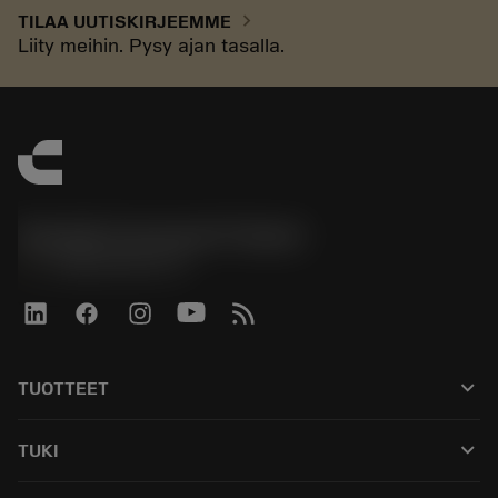
chevron_right
TILAA UUTISKIRJEEMME
Liity meihin. Pysy ajan tasalla.
Sandvik Coromant Finland
phone
+358942451675
keyboard_arrow_down
TUOTTEET
Kaikki työkalut
keyboard_arrow_down
TUKI
Kaikki ohjelmistot
Asiakaspalvelu
Kierrätys