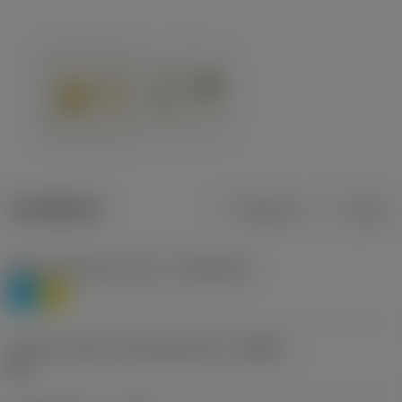
Tuotetiedot
Metrinen
Tuuma
Materiaaliluokitus, taso 1
(TMC1ISO)
P
M
Lastunmurtajan valmistajanimike
(CBMD)
HR