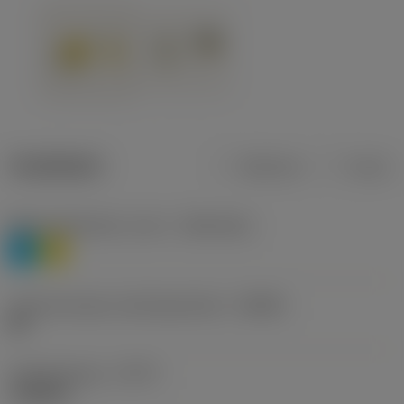
Tuotetiedot
Metrinen
Tuuma
Materiaaliluokitus, taso 1
(TMC1ISO)
P
M
Lastunmurtajan valmistajanimike
(CBMD)
HR
Työstämistapa
(CTPT)
roughing