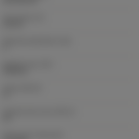
CVD TiCN+TiN
Terän paksuus
(S)
6,35 mm
Pääsärmän päästökulma
(AN)
0 °
Nimikkeen paino
(WT)
0,0262 kg
Teräsja
(SSC_M)
19
Teräsijan koodi, tuuma
(SSC_N)
3/4
Release date
(ValFrom20)