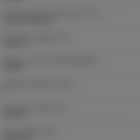
Terän kiinnitystavan koodi (metrinen)
(IFS)
Cylindrical fixing hole
Kiinnitysreiän halkaisija
(D1)
7,925 mm
Teräkoko ja -muoto
(CUTINT_SIZESHAPE)
CN1906
Teräsärmien lukumäärä
(CEDC)
2
Sisään piirretty ympyrä
(IC)
19,05 mm
Terän muotokoodi
(SC)
Rhombic 80