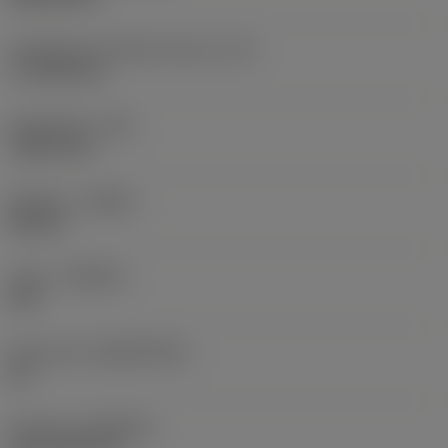
Teräsärmän tehollinen pituus
(LE)
17,7439 mm
Nirkonsäde
(RE)
1,5875 mm
Kätisyys
(HAND)
Neutral
Laatu
(GRADE)
235
Perusaine
(SUBSTRATE)
HC
Pinnoite
(COATING)