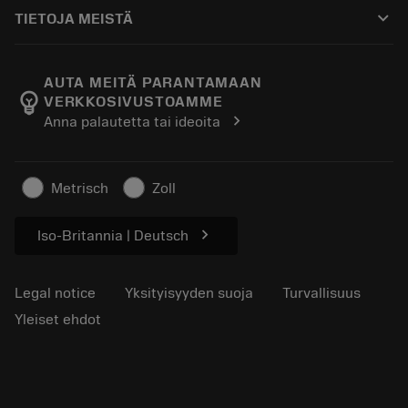
Ostaminen
Oppaat ja opetusohjelmat
Tailor Made
keyboard_arrow_down
TIETOJA MEISTÄ
Tilaa
Laskimet ja sovellukset
Tietoa Sandvik Coromantista
Paluu
Luettelot ja käsikirjat
Manufacturing Wellness
Seuraa tilaustasi
AUTA MEITÄ PARANTAMAAN
emoji_objects
VERKKOSIVUSTOAMME
Ura
Pyydä tarjous
chevron_right
Anna palautetta tai ideoita
Kestävä liiketoiminta
Artikkelit
Lehdistölle
Metrisch
Zoll
chevron_right
Iso-Britannia | Deutsch
Legal notice
Yksityisyyden suoja
Turvallisuus
Yleiset ehdot