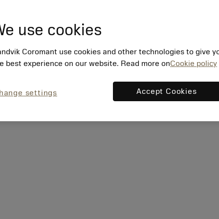
e use cookies
ndvik Coromant use cookies and other technologies to give y
e best experience on our website. Read more on
Cookie policy
Accept Cookies
hange settings