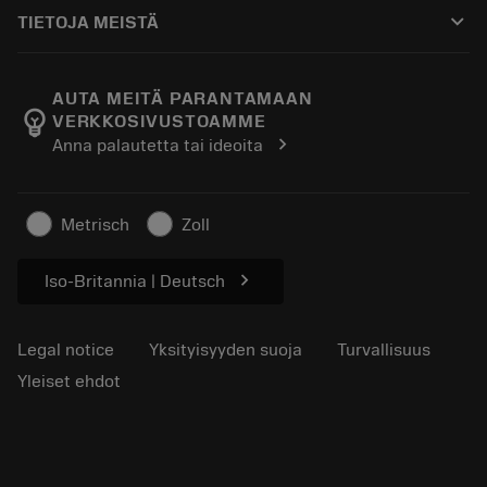
Ostaminen
Oppaat ja opetusohjelmat
Tailor Made
keyboard_arrow_down
TIETOJA MEISTÄ
Tilaa
Laskimet ja sovellukset
Tietoa Sandvik Coromantista
Paluu
Luettelot ja käsikirjat
Manufacturing Wellness
Seuraa tilaustasi
AUTA MEITÄ PARANTAMAAN
emoji_objects
VERKKOSIVUSTOAMME
Ura
Pyydä tarjous
chevron_right
Anna palautetta tai ideoita
Kestävä liiketoiminta
Artikkelit
Lehdistölle
Metrisch
Zoll
chevron_right
Iso-Britannia | Deutsch
Legal notice
Yksityisyyden suoja
Turvallisuus
Yleiset ehdot