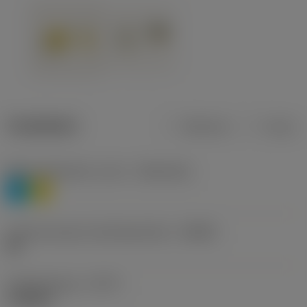
Tuotetiedot
Metrinen
Tuuma
Materiaaliluokitus, taso 1
(TMC1ISO)
P
M
Lastunmurtajan valmistajanimike
(CBMD)
HR
Työstämistapa
(CTPT)
roughing