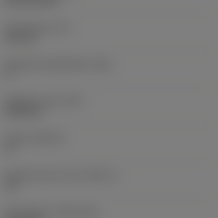
CVD TiCN+TiN
Terän paksuus
(S)
6,35 mm
Pääsärmän päästökulma
(AN)
0 °
Nimikkeen paino
(WT)
0,0262 kg
Teräsja
(SSC_M)
19
Teräsijan koodi, tuuma
(SSC_N)
3/4
Release date
(ValFrom20)