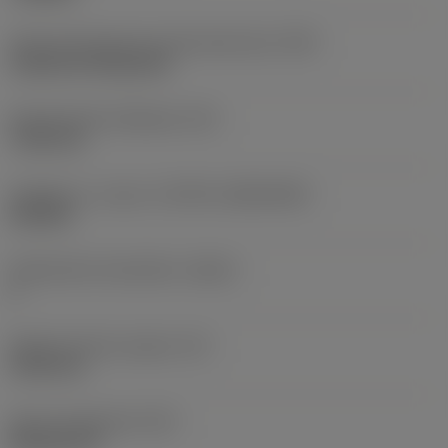
Terän kiinnitystavan koodi (metrinen)
(IFS)
Cylindrical fixing hole
Kiinnitysreiän halkaisija
(D1)
7,925 mm
Teräkoko ja -muoto
(CUTINT_SIZESHAPE)
CN1906
Teräsärmien lukumäärä
(CEDC)
2
Sisään piirretty ympyrä
(IC)
19,05 mm
Terän muotokoodi
(SC)
Rhombic 80