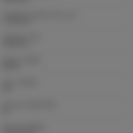
Teräsärmän tehollinen pituus
(LE)
17,7439 mm
Nirkonsäde
(RE)
1,5875 mm
Kätisyys
(HAND)
Neutral
Laatu
(GRADE)
235
Perusaine
(SUBSTRATE)
HC
Pinnoite
(COATING)