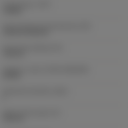
Työstämistapa
(CTPT)
roughing
Terän kiinnitystavan koodi (metrinen)
(IFS)
Cylindrical fixing hole
Kiinnitysreiän halkaisija
(D1)
7,925 mm
Teräkoko ja -muoto
(CUTINT_SIZESHAPE)
CN1906
Teräsärmien lukumäärä
(CEDC)
2
Sisään piirretty ympyrä
(IC)
19,05 mm