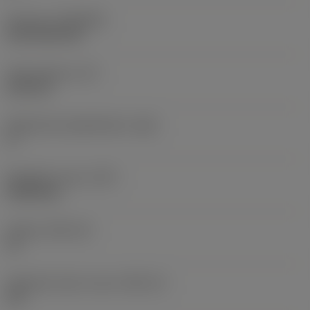
Pinnoite
(COATING)
CVD TiCN+TiN
Terän paksuus
(S)
6,35 mm
Pääsärmän päästökulma
(AN)
0 °
Nimikkeen paino
(WT)
0,0262 kg
Teräsja
(SSC_M)
19
Teräsijan koodi, tuuma
(SSC_N)
3/4