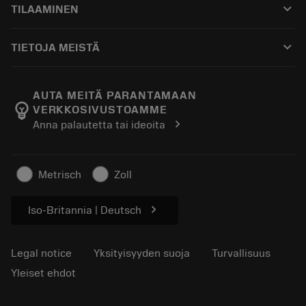
keyboard_arrow_down
TILAAMINEN
Jakelijat ja asiantuntijat
Kunnostus
Ostaminen
Oppaat ja opetusohjelmat
Tailor Made
keyboard_arrow_down
TIETOJA MEISTÄ
Tilaa
Laskimet ja sovellukset
Tietoa Sandvik Coromantista
Paluu
Luettelot ja käsikirjat
Manufacturing Wellness
Seuraa tilaustasi
AUTA MEITÄ PARANTAMAAN
emoji_objects
VERKKOSIVUSTOAMME
Ura
Pyydä tarjous
chevron_right
Anna palautetta tai ideoita
Kestävä liiketoiminta
Artikkelit
Lehdistölle
Metrisch
Zoll
chevron_right
Iso-Britannia | Deutsch
Legal notice
Yksityisyyden suoja
Turvallisuus
Yleiset ehdot