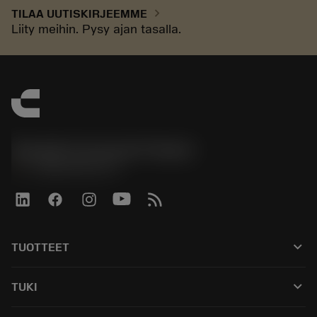
chevron_right
TILAA UUTISKIRJEEMME
Liity meihin. Pysy ajan tasalla.
Sandvik Coromant Finland
phone
+358942451675
keyboard_arrow_down
TUOTTEET
Kaikki työkalut
keyboard_arrow_down
TUKI
Kaikki ohjelmistot
Asiakaspalvelu
Kierrätys