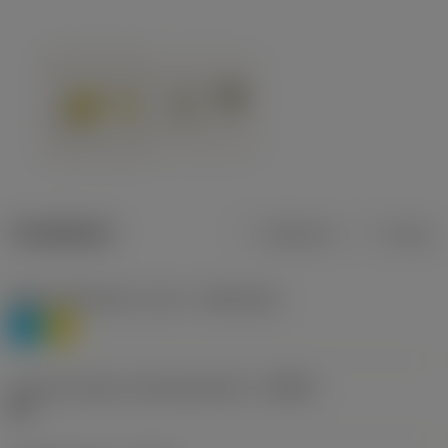
Tuotetiedot
Metrinen
Tuuma
Materiaaliluokitus, taso 1
(TMC1ISO)
P
M
Lastunmurtajan valmistajanimike
(CBMD)
HR