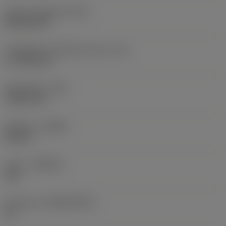
Terän muotokoodi
(SC)
Rhombic 80
Teräsärmän tehollinen pituus
(LE)
17,7439 mm
Nirkonsäde
(RE)
1,5875 mm
Kätisyys
(HAND)
Neutral
Laatu
(GRADE)
235
Perusaine
(SUBSTRATE)
HC