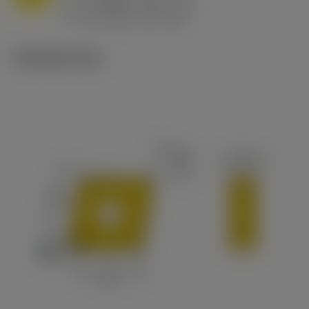
h
0.8 mm/r (0.5 - 1.1)
ex
v
65 m/min (90 - 50)
c
Tekniset kuvat