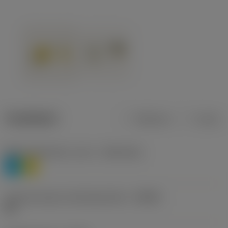
Tuotetiedot
Metrinen
Tuuma
Materiaaliluokitus, taso 1
(TMC1ISO)
P
M
Lastunmurtajan valmistajanimike
(CBMD)
HR