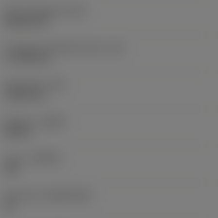
Terän muotokoodi
(SC)
Rhombic 80
Teräsärmän tehollinen pituus
(LE)
17,7439 mm
Nirkonsäde
(RE)
1,5875 mm
Kätisyys
(HAND)
Neutral
Laatu
(GRADE)
235
Perusaine
(SUBSTRATE)
HC