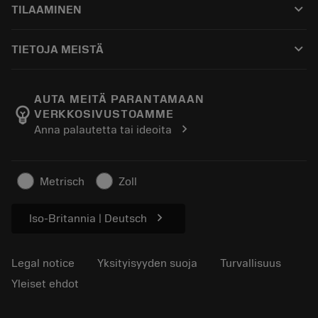
keyboard_arrow_down
TILAAMINEN
Jakelijat ja asiantuntijat
Kunnostus
Ostaminen
Oppaat ja opetusohjelmat
Tailor Made
keyboard_arrow_down
TIETOJA MEISTÄ
Tilaa
Laskimet ja sovellukset
Tietoa Sandvik Coromantista
Paluu
Luettelot ja käsikirjat
Manufacturing Wellness
Seuraa tilaustasi
AUTA MEITÄ PARANTAMAAN
emoji_objects
VERKKOSIVUSTOAMME
Ura
Pyydä tarjous
chevron_right
Anna palautetta tai ideoita
Kestävä liiketoiminta
Artikkelit
Lehdistölle
Metrisch
Zoll
chevron_right
Iso-Britannia | Deutsch
Legal notice
Yksityisyyden suoja
Turvallisuus
Yleiset ehdot