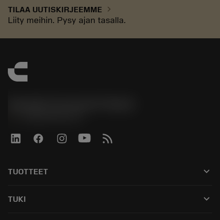
chevron_right
TILAA UUTISKIRJEEMME
Liity meihin. Pysy ajan tasalla.
Sandvik Coromant Finland
phone
+358942451675
keyboard_arrow_down
TUOTTEET
Kaikki työkalut
keyboard_arrow_down
TUKI
Kaikki ohjelmistot
Asiakaspalvelu
Kierrätys