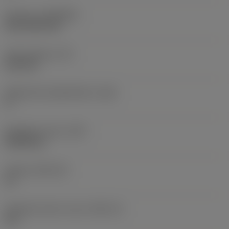
Pinnoite
(COATING)
CVD TiCN+TiN
Terän paksuus
(S)
6,35 mm
Pääsärmän päästökulma
(AN)
0 °
Nimikkeen paino
(WT)
0,0262 kg
Teräsja
(SSC_M)
19
Teräsijan koodi, tuuma
(SSC_N)
3/4