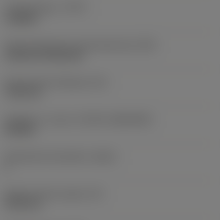
Työstämistapa
(CTPT)
roughing
Terän kiinnitystavan koodi (metrinen)
(IFS)
Cylindrical fixing hole
Kiinnitysreiän halkaisija
(D1)
7,925 mm
Teräkoko ja -muoto
(CUTINT_SIZESHAPE)
CN1906
Teräsärmien lukumäärä
(CEDC)
2
Sisään piirretty ympyrä
(IC)
19,05 mm