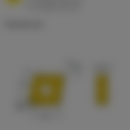
h
0.8 mm/r (0.5 - 1.1)
ex
v
65 m/min (90 - 50)
c
Tekniset kuvat