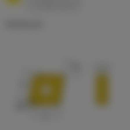
h
0.8 mm/r (0.5 - 1.1)
ex
v
65 m/min (90 - 50)
c
Tekniset kuvat