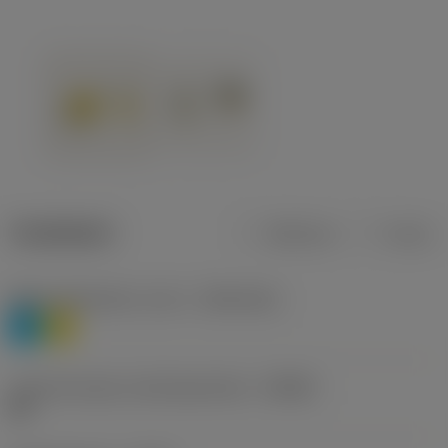
Tuotetiedot
Metrinen
Tuuma
Materiaaliluokitus, taso 1
(TMC1ISO)
P
M
Lastunmurtajan valmistajanimike
(CBMD)
HR