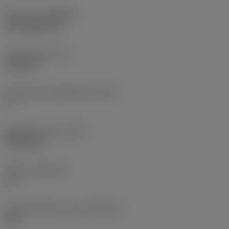
Pinnoite
(COATING)
CVD TiCN+TiN
Terän paksuus
(S)
6,35 mm
Pääsärmän päästökulma
(AN)
0 °
Nimikkeen paino
(WT)
0,0262 kg
Teräsja
(SSC_M)
19
Teräsijan koodi, tuuma
(SSC_N)
3/4