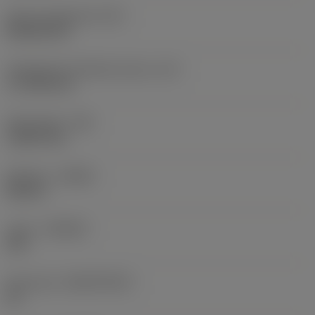
Terän muotokoodi
(SC)
Rhombic 80
Teräsärmän tehollinen pituus
(LE)
17,7439 mm
Nirkonsäde
(RE)
1,5875 mm
Kätisyys
(HAND)
Neutral
Laatu
(GRADE)
235
Perusaine
(SUBSTRATE)
HC