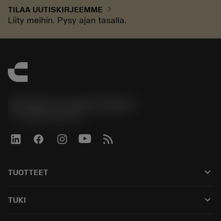
chevron_right
TILAA UUTISKIRJEEMME
Liity meihin. Pysy ajan tasalla.
Sandvik Coromant Finland
phone
+358942451675
keyboard_arrow_down
TUOTTEET
Kaikki työkalut
keyboard_arrow_down
TUKI
Kaikki ohjelmistot
Asiakaspalvelu
Kierrätys