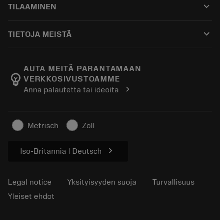
keyboard_arrow_down
TILAAMINEN
Jakelijat ja asiantuntijat
Kunnostus
Ostaminen
Oppaat ja opetusohjelmat
Tailor Made
keyboard_arrow_down
TIETOJA MEISTÄ
Tilaa
Laskimet ja sovellukset
Tietoa Sandvik Coromantista
Paluu
Luettelot ja käsikirjat
Manufacturing Wellness
Seuraa tilaustasi
AUTA MEITÄ PARANTAMAAN
emoji_objects
VERKKOSIVUSTOAMME
Ura
Pyydä tarjous
chevron_right
Anna palautetta tai ideoita
Kestävä liiketoiminta
Artikkelit
Lehdistölle
Metrisch
Zoll
chevron_right
Iso-Britannia | Deutsch
Legal notice
Yksityisyyden suoja
Turvallisuus
Yleiset ehdot