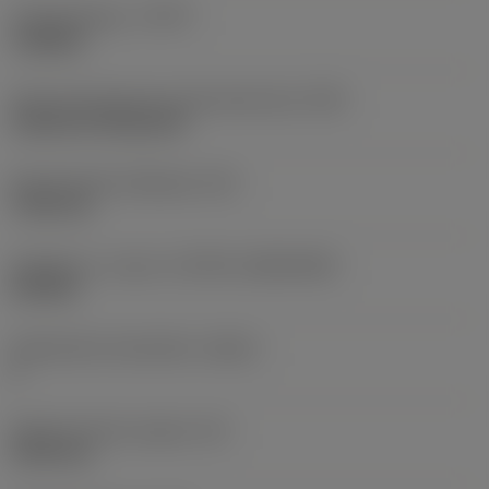
Työstämistapa
(CTPT)
roughing
Terän kiinnitystavan koodi (metrinen)
(IFS)
Cylindrical fixing hole
Kiinnitysreiän halkaisija
(D1)
7,925 mm
Teräkoko ja -muoto
(CUTINT_SIZESHAPE)
CN1906
Teräsärmien lukumäärä
(CEDC)
2
Sisään piirretty ympyrä
(IC)
19,05 mm