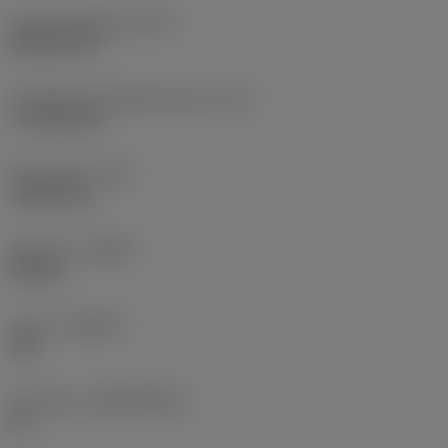
Terän muotokoodi
(SC)
Rhombic 80
Teräsärmän tehollinen pituus
(LE)
17,7439 mm
Nirkonsäde
(RE)
1,5875 mm
Kätisyys
(HAND)
Neutral
Laatu
(GRADE)
235
Perusaine
(SUBSTRATE)
HC