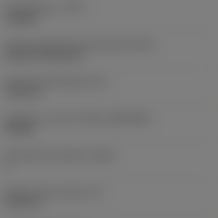
Työstämistapa
(CTPT)
roughing
Terän kiinnitystavan koodi (metrinen)
(IFS)
Cylindrical fixing hole
Kiinnitysreiän halkaisija
(D1)
7,925 mm
Teräkoko ja -muoto
(CUTINT_SIZESHAPE)
CN1906
Teräsärmien lukumäärä
(CEDC)
2
Sisään piirretty ympyrä
(IC)
19,05 mm