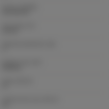
Pinnoite
(COATING)
CVD TiCN+TiN
Terän paksuus
(S)
6,35 mm
Pääsärmän päästökulma
(AN)
0 °
Nimikkeen paino
(WT)
0,0262 kg
Teräsja
(SSC_M)
19
Teräsijan koodi, tuuma
(SSC_N)
3/4