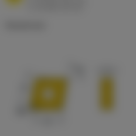
h
0.8 mm/r (0.5 - 1.1)
ex
v
65 m/min (90 - 50)
c
Tekniset kuvat