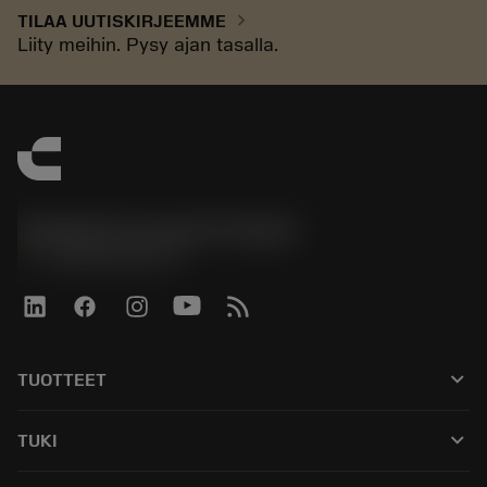
chevron_right
TILAA UUTISKIRJEEMME
Liity meihin. Pysy ajan tasalla.
Sandvik Coromant Finland
phone
+358942451675
keyboard_arrow_down
TUOTTEET
Kaikki työkalut
keyboard_arrow_down
TUKI
Kaikki ohjelmistot
Asiakaspalvelu
Kierrätys