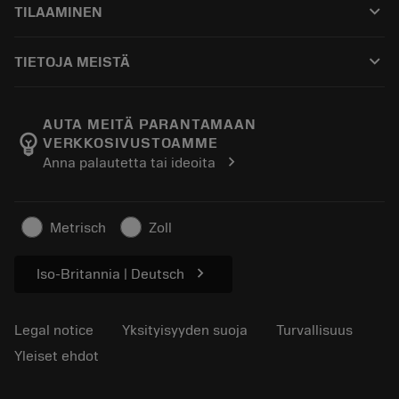
keyboard_arrow_down
TILAAMINEN
Jakelijat ja asiantuntijat
Kunnostus
Ostaminen
Oppaat ja opetusohjelmat
Tailor Made
keyboard_arrow_down
TIETOJA MEISTÄ
Tilaa
Laskimet ja sovellukset
Tietoa Sandvik Coromantista
Paluu
Luettelot ja käsikirjat
Manufacturing Wellness
Seuraa tilaustasi
AUTA MEITÄ PARANTAMAAN
emoji_objects
VERKKOSIVUSTOAMME
Ura
Pyydä tarjous
chevron_right
Anna palautetta tai ideoita
Kestävä liiketoiminta
Artikkelit
Lehdistölle
Metrisch
Zoll
chevron_right
Iso-Britannia | Deutsch
Legal notice
Yksityisyyden suoja
Turvallisuus
Yleiset ehdot