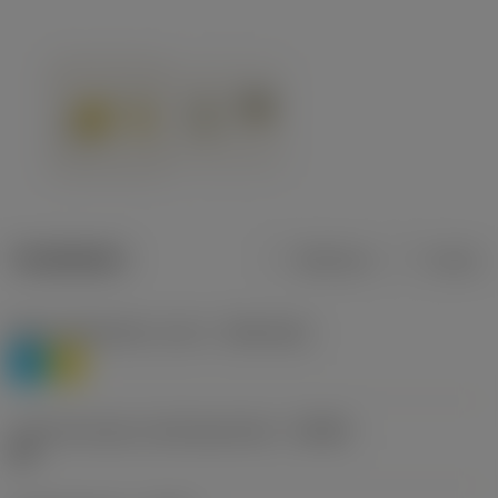
Tuotetiedot
Metrinen
Tuuma
Materiaaliluokitus, taso 1
(TMC1ISO)
P
M
Lastunmurtajan valmistajanimike
(CBMD)
HR