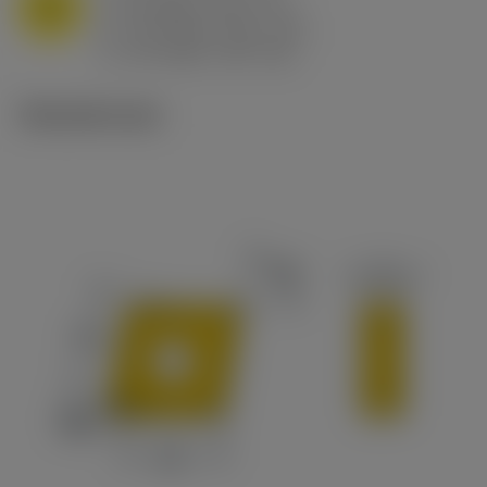
M
f
0.8 mm/r (0.5 - 1.1)
n
h
0.8 mm/r (0.5 - 1.1)
ex
v
65 m/min (90 - 50)
c
Tekniset kuvat