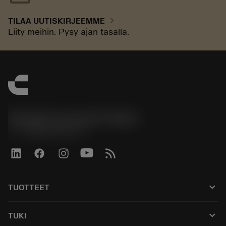
chevron_right
TILAA UUTISKIRJEEMME
Liity meihin. Pysy ajan tasalla.
Sandvik Coromant Finland
phone
+358942451675
keyboard_arrow_down
TUOTTEET
Kaikki työkalut
keyboard_arrow_down
TUKI
Kaikki ohjelmistot