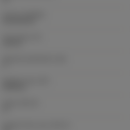
Pinnoite
(COATING)
CVD TiCN+TiN
Terän paksuus
(S)
6,35 mm
Pääsärmän päästökulma
(AN)
0 °
Nimikkeen paino
(WT)
0,0262 kg
Teräsja
(SSC_M)
19
Teräsijan koodi, tuuma
(SSC_N)