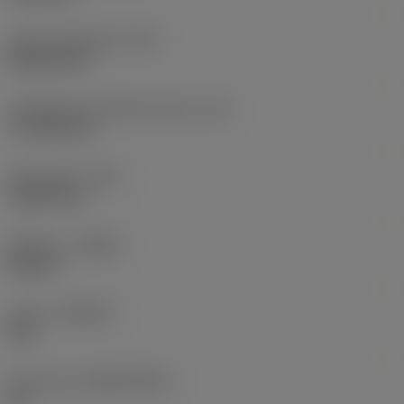
Terän muotokoodi
(SC)
Rhombic 80
Teräsärmän tehollinen pituus
(LE)
17,7439 mm
Nirkonsäde
(RE)
1,5875 mm
Kätisyys
(HAND)
Neutral
Laatu
(GRADE)
235
Perusaine
(SUBSTRATE)
HC