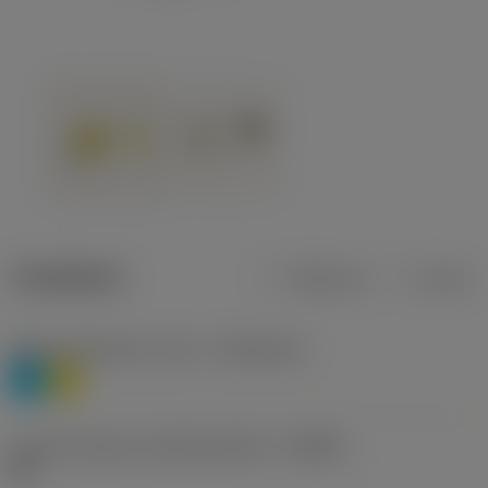
Tuotetiedot
Metrinen
Tuuma
Materiaaliluokitus, taso 1
(TMC1ISO)
P
M
Lastunmurtajan valmistajanimike
(CBMD)
HR