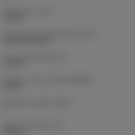
Työstämistapa
(CTPT)
roughing
Terän kiinnitystavan koodi (metrinen)
(IFS)
Cylindrical fixing hole
Kiinnitysreiän halkaisija
(D1)
7,925 mm
Teräkoko ja -muoto
(CUTINT_SIZESHAPE)
CN1906
Teräsärmien lukumäärä
(CEDC)
2
Sisään piirretty ympyrä
(IC)
19,05 mm