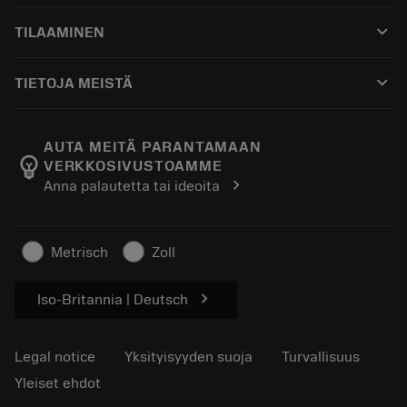
Asiakaspalvelu
Kierrätys
keyboard_arrow_down
TILAAMINEN
Jakelijat ja asiantuntijat
Kunnostus
Ostaminen
Oppaat ja opetusohjelmat
Tailor Made
keyboard_arrow_down
TIETOJA MEISTÄ
Tilaa
Laskimet ja sovellukset
Tietoa Sandvik Coromantista
Paluu
Luettelot ja käsikirjat
Manufacturing Wellness
Seuraa tilaustasi
AUTA MEITÄ PARANTAMAAN
emoji_objects
VERKKOSIVUSTOAMME
Ura
Pyydä tarjous
chevron_right
Anna palautetta tai ideoita
Kestävä liiketoiminta
Artikkelit
Lehdistölle
Metrisch
Zoll
chevron_right
Iso-Britannia | Deutsch
Legal notice
Yksityisyyden suoja
Turvallisuus
Yleiset ehdot