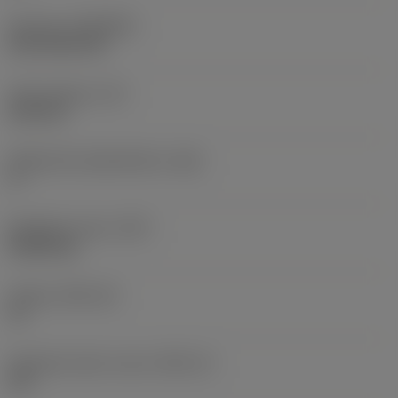
Pinnoite
(COATING)
CVD TiCN+TiN
Terän paksuus
(S)
6,35 mm
Pääsärmän päästökulma
(AN)
0 °
Nimikkeen paino
(WT)
0,0262 kg
Teräsja
(SSC_M)
19
Teräsijan koodi, tuuma
(SSC_N)
3/4