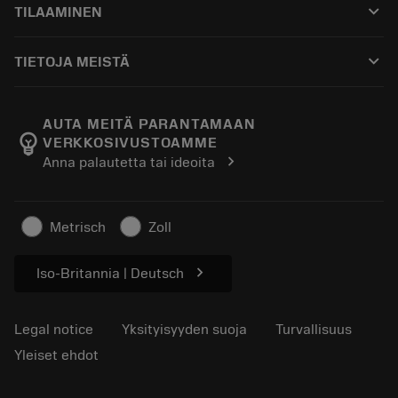
keyboard_arrow_down
TILAAMINEN
Jakelijat ja asiantuntijat
Kunnostus
Ostaminen
Oppaat ja opetusohjelmat
Tailor Made
keyboard_arrow_down
TIETOJA MEISTÄ
Tilaa
Laskimet ja sovellukset
Tietoa Sandvik Coromantista
Paluu
Luettelot ja käsikirjat
Manufacturing Wellness
Seuraa tilaustasi
AUTA MEITÄ PARANTAMAAN
emoji_objects
VERKKOSIVUSTOAMME
Ura
Pyydä tarjous
chevron_right
Anna palautetta tai ideoita
Kestävä liiketoiminta
Artikkelit
Lehdistölle
Metrisch
Zoll
chevron_right
Iso-Britannia | Deutsch
Legal notice
Yksityisyyden suoja
Turvallisuus
Yleiset ehdot