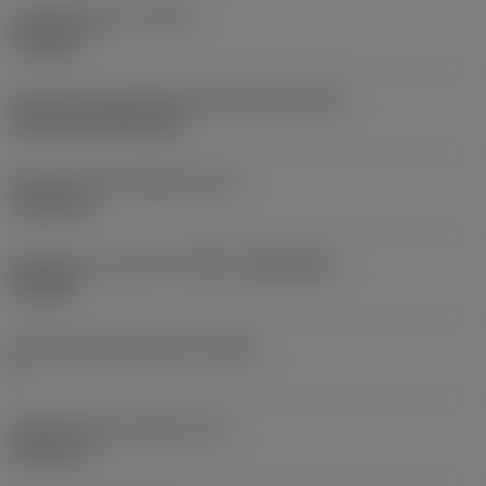
Työstämistapa
(CTPT)
roughing
Terän kiinnitystavan koodi (metrinen)
(IFS)
Cylindrical fixing hole
Kiinnitysreiän halkaisija
(D1)
7,925 mm
Teräkoko ja -muoto
(CUTINT_SIZESHAPE)
CN1906
Teräsärmien lukumäärä
(CEDC)
2
Sisään piirretty ympyrä
(IC)
19,05 mm