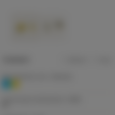
Tuotetiedot
Metrinen
Tuuma
Materiaaliluokitus, taso 1
(TMC1ISO)
P
M
Lastunmurtajan valmistajanimike
(CBMD)
HR