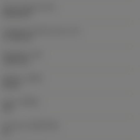
Terän muotokoodi
(SC)
Rhombic 80
Teräsärmän tehollinen pituus
(LE)
17,7439 mm
Nirkonsäde
(RE)
1,5875 mm
Kätisyys
(HAND)
Neutral
Laatu
(GRADE)
235
Perusaine
(SUBSTRATE)
HC