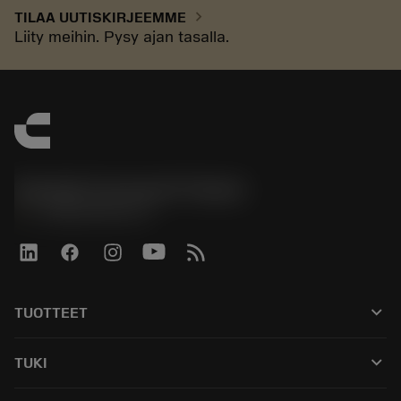
chevron_right
TILAA UUTISKIRJEEMME
Liity meihin. Pysy ajan tasalla.
Sandvik Coromant Finland
phone
+358942451675
keyboard_arrow_down
TUOTTEET
Kaikki työkalut
keyboard_arrow_down
TUKI
Kaikki ohjelmistot
Asiakaspalvelu
Kierrätys