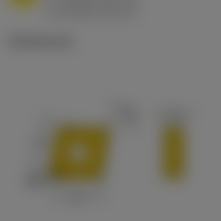
h
0.8 mm/r (0.5 - 1.1)
ex
v
65 m/min (90 - 50)
c
Tekniset kuvat