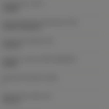
Työstämistapa
(CTPT)
roughing
Terän kiinnitystavan koodi (metrinen)
(IFS)
Cylindrical fixing hole
Kiinnitysreiän halkaisija
(D1)
7,925 mm
Teräkoko ja -muoto
(CUTINT_SIZESHAPE)
CN1906
Teräsärmien lukumäärä
(CEDC)
2
Sisään piirretty ympyrä
(IC)
19,05 mm