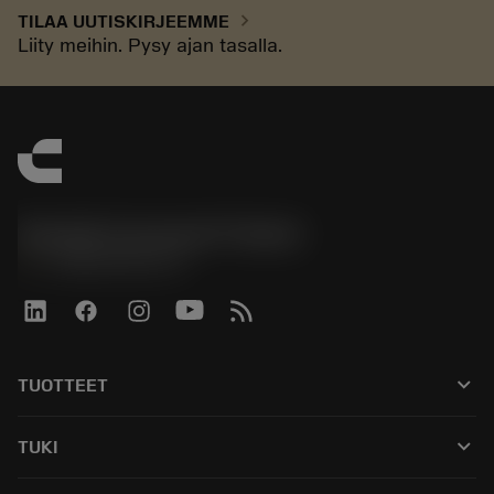
chevron_right
TILAA UUTISKIRJEEMME
Liity meihin. Pysy ajan tasalla.
Sandvik Coromant Finland
phone
+358942451675
keyboard_arrow_down
TUOTTEET
Kaikki työkalut
keyboard_arrow_down
TUKI
Kaikki ohjelmistot
Asiakaspalvelu
Kierrätys