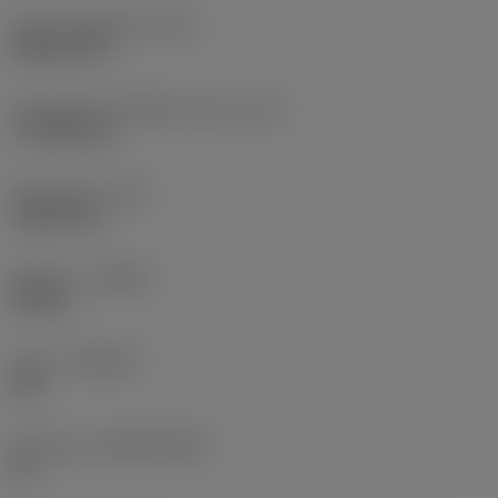
Terän muotokoodi
(SC)
Rhombic 80
Teräsärmän tehollinen pituus
(LE)
17,7439 mm
Nirkonsäde
(RE)
1,5875 mm
Kätisyys
(HAND)
Neutral
Laatu
(GRADE)
235
Perusaine
(SUBSTRATE)
HC