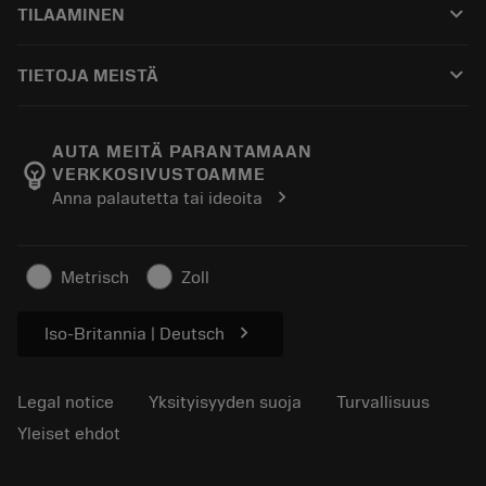
keyboard_arrow_down
TILAAMINEN
Jakelijat ja asiantuntijat
Kunnostus
Ostaminen
Oppaat ja opetusohjelmat
Tailor Made
keyboard_arrow_down
TIETOJA MEISTÄ
Tilaa
Laskimet ja sovellukset
Tietoa Sandvik Coromantista
Paluu
Luettelot ja käsikirjat
Manufacturing Wellness
Seuraa tilaustasi
AUTA MEITÄ PARANTAMAAN
emoji_objects
VERKKOSIVUSTOAMME
Ura
Pyydä tarjous
chevron_right
Anna palautetta tai ideoita
Kestävä liiketoiminta
Artikkelit
Lehdistölle
Metrisch
Zoll
chevron_right
Iso-Britannia | Deutsch
Legal notice
Yksityisyyden suoja
Turvallisuus
Yleiset ehdot