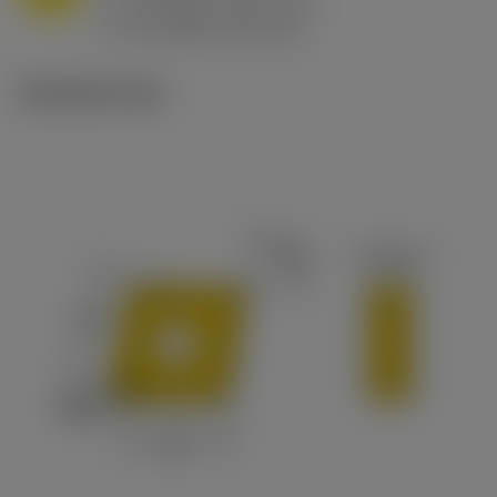
h
0.8 mm/r (0.5 - 1.1)
ex
v
65 m/min (90 - 50)
c
Tekniset kuvat