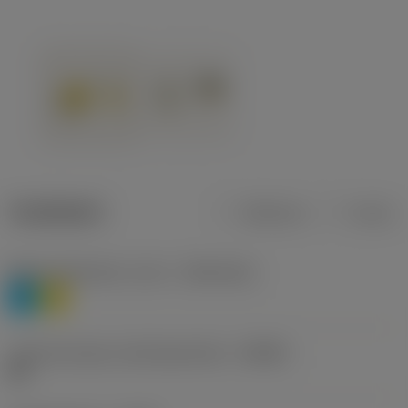
Tuotetiedot
Metrinen
Tuuma
Materiaaliluokitus, taso 1
(TMC1ISO)
P
M
Lastunmurtajan valmistajanimike
(CBMD)
HR