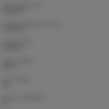
Terän muotokoodi
(SC)
Rhombic 80
Teräsärmän tehollinen pituus
(LE)
17,7439 mm
Nirkonsäde
(RE)
1,5875 mm
Kätisyys
(HAND)
Neutral
Laatu
(GRADE)
235
Perusaine
(SUBSTRATE)
HC