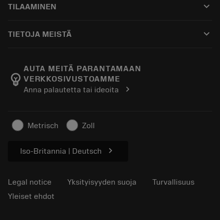
keyboard_arrow_down
TILAAMINEN
Jakelijat ja asiantuntijat
Kunnostus
Ostaminen
Oppaat ja opetusohjelmat
Tailor Made
keyboard_arrow_down
TIETOJA MEISTÄ
Tilaa
Laskimet ja sovellukset
Tietoa Sandvik Coromantista
Paluu
Luettelot ja käsikirjat
Manufacturing Wellness
Seuraa tilaustasi
AUTA MEITÄ PARANTAMAAN
emoji_objects
VERKKOSIVUSTOAMME
Ura
Pyydä tarjous
chevron_right
Anna palautetta tai ideoita
Kestävä liiketoiminta
Artikkelit
Lehdistölle
Metrisch
Zoll
chevron_right
Iso-Britannia | Deutsch
Legal notice
Yksityisyyden suoja
Turvallisuus
Yleiset ehdot