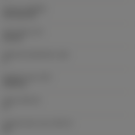
Pinnoite
(COATING)
CVD TiCN+TiN
Terän paksuus
(S)
6,35 mm
Pääsärmän päästökulma
(AN)
0 °
Nimikkeen paino
(WT)
0,0262 kg
Teräsja
(SSC_M)
19
Teräsijan koodi, tuuma
(SSC_N)
3/4