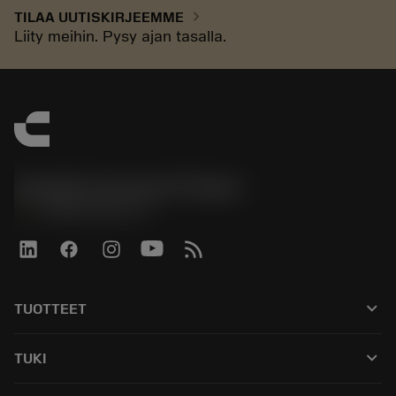
chevron_right
TILAA UUTISKIRJEEMME
Liity meihin. Pysy ajan tasalla.
Sandvik Coromant Finland
phone
+358942451675
keyboard_arrow_down
TUOTTEET
Kaikki työkalut
keyboard_arrow_down
TUKI
Kaikki ohjelmistot
Asiakaspalvelu
Kierrätys