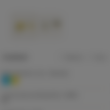
Tuotetiedot
Metrinen
Tuuma
Materiaaliluokitus, taso 1
(TMC1ISO)
P
M
Lastunmurtajan valmistajanimike
(CBMD)
HR