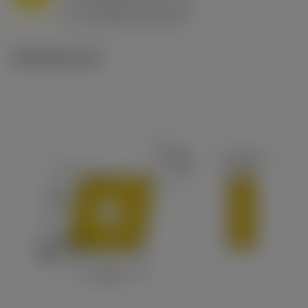
h
0.8 mm/r (0.5 - 1.1)
ex
v
65 m/min (90 - 50)
c
Tekniset kuvat