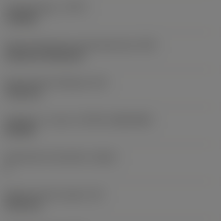
Työstämistapa
(CTPT)
roughing
Terän kiinnitystavan koodi (metrinen)
(IFS)
Cylindrical fixing hole
Kiinnitysreiän halkaisija
(D1)
7,925 mm
Teräkoko ja -muoto
(CUTINT_SIZESHAPE)
CN1906
Teräsärmien lukumäärä
(CEDC)
2
Sisään piirretty ympyrä
(IC)
19,05 mm