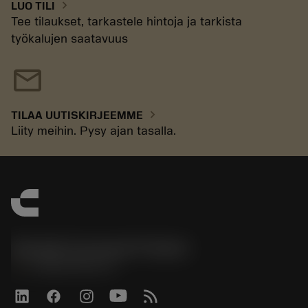
chevron_right
LUO TILI
Tee tilaukset, tarkastele hintoja ja tarkista
työkalujen saatavuus
mail
chevron_right
TILAA UUTISKIRJEEMME
Liity meihin. Pysy ajan tasalla.
Sandvik Coromant Finland
phone
+358942451675