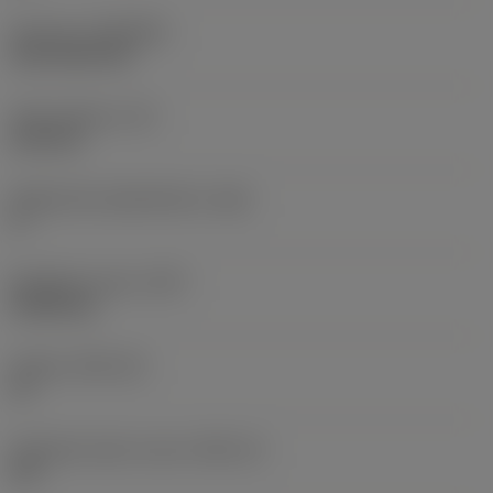
Pinnoite
(COATING)
CVD TiCN+TiN
Terän paksuus
(S)
6,35 mm
Pääsärmän päästökulma
(AN)
0 °
Nimikkeen paino
(WT)
0,0262 kg
Teräsja
(SSC_M)
19
Teräsijan koodi, tuuma
(SSC_N)
3/4