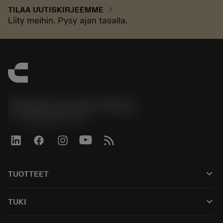
chevron_right
TILAA UUTISKIRJEEMME
Liity meihin. Pysy ajan tasalla.
Sandvik Coromant Finland
phone
+358942451675
keyboard_arrow_down
TUOTTEET
Kaikki työkalut
keyboard_arrow_down
TUKI
Kaikki ohjelmistot
Asiakaspalvelu
Kierrätys