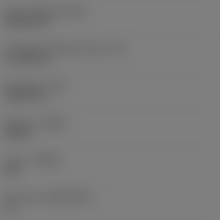
Terän muotokoodi
(SC)
Rhombic 80
Teräsärmän tehollinen pituus
(LE)
17,7439 mm
Nirkonsäde
(RE)
1,5875 mm
Kätisyys
(HAND)
Neutral
Laatu
(GRADE)
235
Perusaine
(SUBSTRATE)
HC