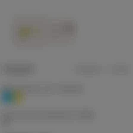
Tuotetiedot
Metrinen
Tuuma
Materiaaliluokitus, taso 1
(TMC1ISO)
P
M
Lastunmurtajan valmistajanimike
(CBMD)
HR