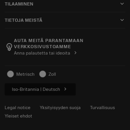
keyboard_arrow_down
TILAAMINEN
Jakelijat ja asiantuntijat
Kunnostus
Ostaminen
Oppaat ja opetusohjelmat
Tailor Made
keyboard_arrow_down
TIETOJA MEISTÄ
Tilaa
Laskimet ja sovellukset
Tietoa Sandvik Coromantista
Paluu
Luettelot ja käsikirjat
Manufacturing Wellness
Seuraa tilaustasi
AUTA MEITÄ PARANTAMAAN
emoji_objects
VERKKOSIVUSTOAMME
Ura
Pyydä tarjous
chevron_right
Anna palautetta tai ideoita
Kestävä liiketoiminta
Artikkelit
Lehdistölle
Metrisch
Zoll
chevron_right
Iso-Britannia | Deutsch
Legal notice
Yksityisyyden suoja
Turvallisuus
Yleiset ehdot