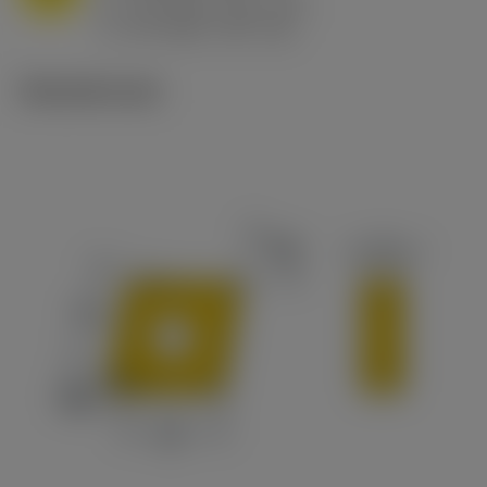
h
0.8 mm/r (0.5 - 1.1)
ex
v
65 m/min (90 - 50)
c
Tekniset kuvat