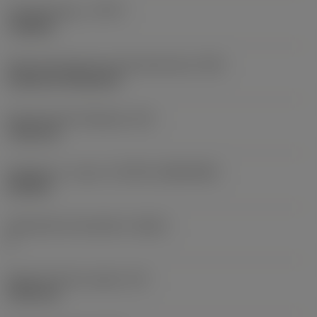
Työstämistapa
(CTPT)
roughing
Terän kiinnitystavan koodi (metrinen)
(IFS)
Cylindrical fixing hole
Kiinnitysreiän halkaisija
(D1)
7,925 mm
Teräkoko ja -muoto
(CUTINT_SIZESHAPE)
CN1906
Teräsärmien lukumäärä
(CEDC)
2
Sisään piirretty ympyrä
(IC)
19,05 mm