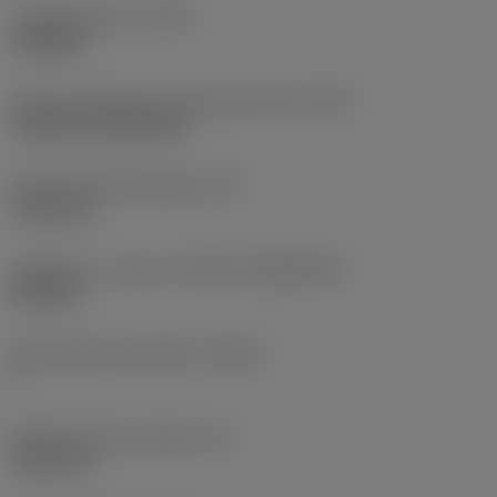
Työstämistapa
(CTPT)
roughing
Terän kiinnitystavan koodi (metrinen)
(IFS)
Cylindrical fixing hole
Kiinnitysreiän halkaisija
(D1)
7,925 mm
Teräkoko ja -muoto
(CUTINT_SIZESHAPE)
CN1906
Teräsärmien lukumäärä
(CEDC)
2
Sisään piirretty ympyrä
(IC)
19,05 mm