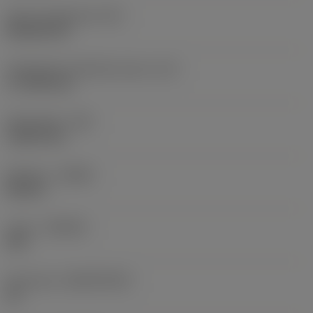
Terän muotokoodi
(SC)
Rhombic 80
Teräsärmän tehollinen pituus
(LE)
17,7439 mm
Nirkonsäde
(RE)
1,5875 mm
Kätisyys
(HAND)
Neutral
Laatu
(GRADE)
235
Perusaine
(SUBSTRATE)
HC