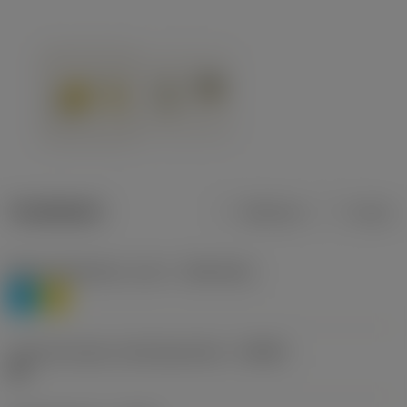
Tuotetiedot
Metrinen
Tuuma
Materiaaliluokitus, taso 1
(TMC1ISO)
P
M
Lastunmurtajan valmistajanimike
(CBMD)
HR