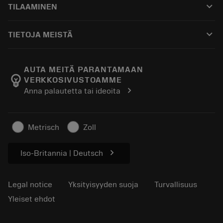
keyboard_arrow_down
TILAAMINEN
Jakelijat ja asiantuntijat
Kunnostus
Ostaminen
Oppaat ja opetusohjelmat
Tailor Made
keyboard_arrow_down
TIETOJA MEISTÄ
Tilaa
Laskimet ja sovellukset
Tietoa Sandvik Coromantista
Paluu
Luettelot ja käsikirjat
Manufacturing Wellness
Seuraa tilaustasi
AUTA MEITÄ PARANTAMAAN
emoji_objects
VERKKOSIVUSTOAMME
Ura
Pyydä tarjous
chevron_right
Anna palautetta tai ideoita
Kestävä liiketoiminta
Artikkelit
Lehdistölle
Metrisch
Zoll
chevron_right
Iso-Britannia | Deutsch
Legal notice
Yksityisyyden suoja
Turvallisuus
Yleiset ehdot