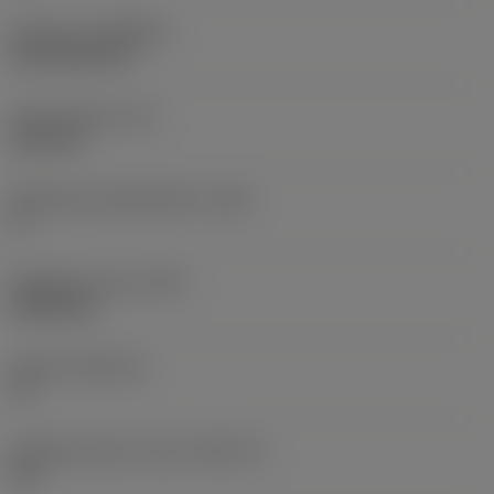
Pinnoite
(COATING)
CVD TiCN+TiN
Terän paksuus
(S)
6,35 mm
Pääsärmän päästökulma
(AN)
0 °
Nimikkeen paino
(WT)
0,0262 kg
Teräsja
(SSC_M)
19
Teräsijan koodi, tuuma
(SSC_N)
3/4