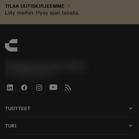
chevron_right
TILAA UUTISKIRJEEMME
Liity meihin. Pysy ajan tasalla.
Sandvik Coromant Finland
phone
+358942451675
keyboard_arrow_down
TUOTTEET
Kaikki työkalut
keyboard_arrow_down
TUKI
Kaikki ohjelmistot
Asiakaspalvelu
Kierrätys