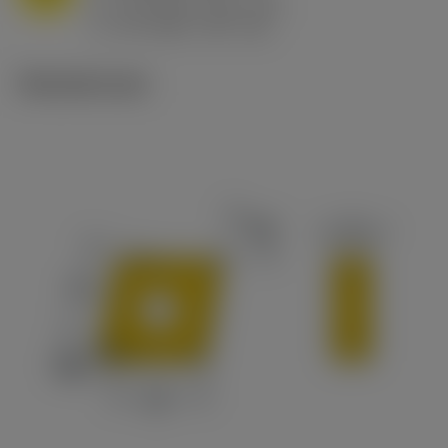
h
0.8 mm/r (0.5 - 1.1)
ex
v
65 m/min (90 - 50)
c
Tekniset kuvat