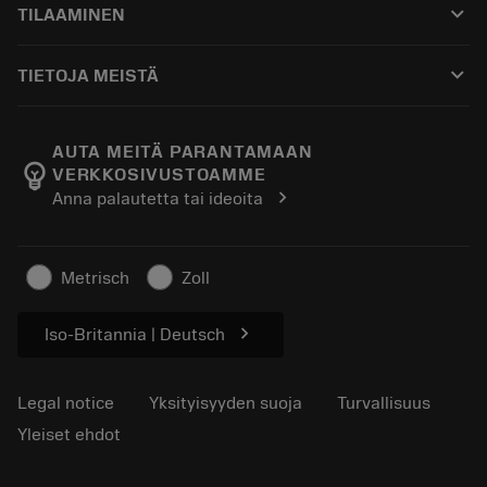
keyboard_arrow_down
TILAAMINEN
Jakelijat ja asiantuntijat
Kunnostus
Ostaminen
Oppaat ja opetusohjelmat
Tailor Made
keyboard_arrow_down
TIETOJA MEISTÄ
Tilaa
Laskimet ja sovellukset
Tietoa Sandvik Coromantista
Paluu
Luettelot ja käsikirjat
Manufacturing Wellness
Seuraa tilaustasi
AUTA MEITÄ PARANTAMAAN
emoji_objects
VERKKOSIVUSTOAMME
Ura
Pyydä tarjous
chevron_right
Anna palautetta tai ideoita
Kestävä liiketoiminta
Artikkelit
Lehdistölle
Metrisch
Zoll
chevron_right
Iso-Britannia | Deutsch
Legal notice
Yksityisyyden suoja
Turvallisuus
Yleiset ehdot