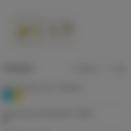
Tuotetiedot
Metrinen
Tuuma
Materiaaliluokitus, taso 1
(TMC1ISO)
P
M
Lastunmurtajan valmistajanimike
(CBMD)
HR