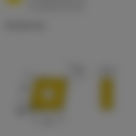
h
0.8 mm/r (0.5 - 1.1)
ex
v
65 m/min (90 - 50)
c
Tekniset kuvat