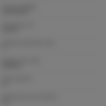
Pinnoite
(COATING)
CVD TiCN+TiN
Terän paksuus
(S)
6,35 mm
Pääsärmän päästökulma
(AN)
0 °
Nimikkeen paino
(WT)
0,0262 kg
Teräsja
(SSC_M)
19
Teräsijan koodi, tuuma
(SSC_N)
3/4