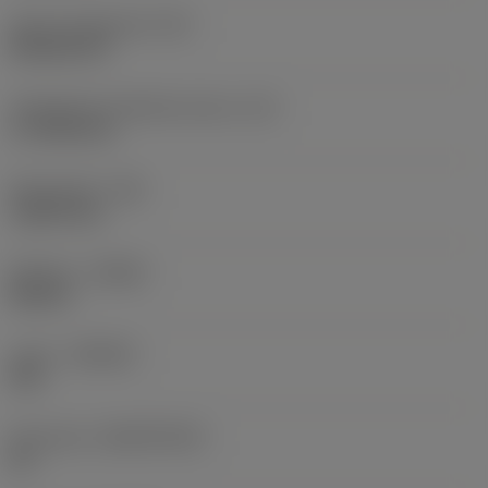
Terän muotokoodi
(SC)
Rhombic 80
Teräsärmän tehollinen pituus
(LE)
17,7439 mm
Nirkonsäde
(RE)
1,5875 mm
Kätisyys
(HAND)
Neutral
Laatu
(GRADE)
235
Perusaine
(SUBSTRATE)
HC