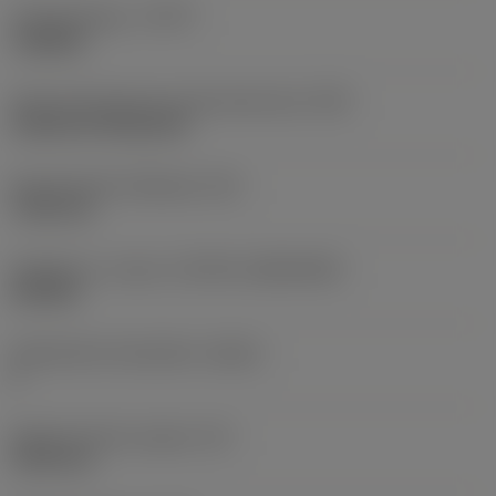
Työstämistapa
(CTPT)
roughing
Terän kiinnitystavan koodi (metrinen)
(IFS)
Cylindrical fixing hole
Kiinnitysreiän halkaisija
(D1)
7,925 mm
Teräkoko ja -muoto
(CUTINT_SIZESHAPE)
CN1906
Teräsärmien lukumäärä
(CEDC)
2
Sisään piirretty ympyrä
(IC)
19,05 mm