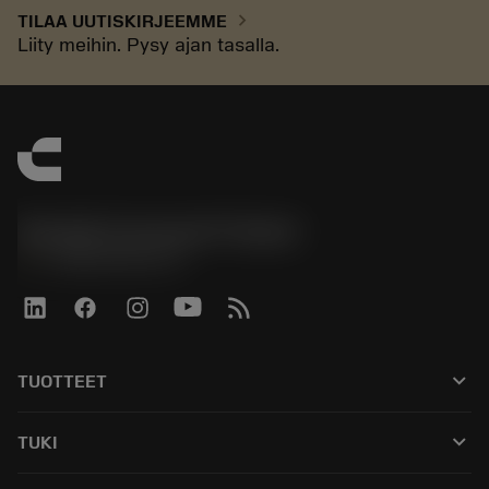
chevron_right
TILAA UUTISKIRJEEMME
Liity meihin. Pysy ajan tasalla.
Sandvik Coromant Finland
phone
+358942451675
keyboard_arrow_down
TUOTTEET
Kaikki työkalut
keyboard_arrow_down
TUKI
Kaikki ohjelmistot
Asiakaspalvelu
Kierrätys