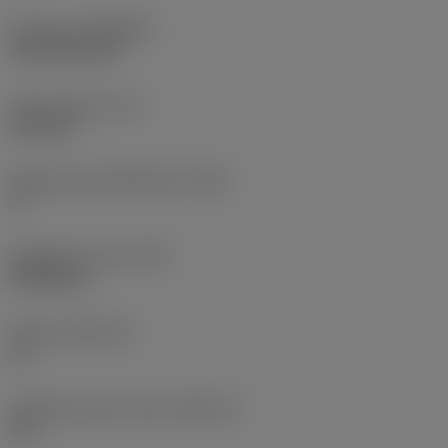
Pinnoite
(COATING)
CVD TiCN+TiN
Terän paksuus
(S)
6,35 mm
Pääsärmän päästökulma
(AN)
0 °
Nimikkeen paino
(WT)
0,0262 kg
Teräsja
(SSC_M)
19
Teräsijan koodi, tuuma
(SSC_N)
3/4