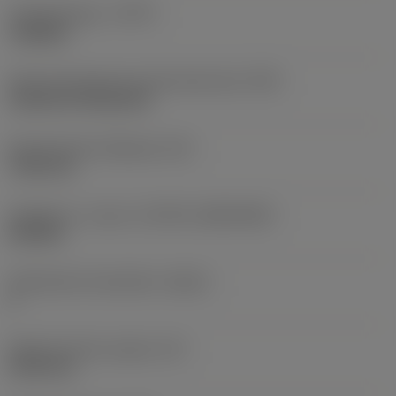
Työstämistapa
(CTPT)
roughing
Terän kiinnitystavan koodi (metrinen)
(IFS)
Cylindrical fixing hole
Kiinnitysreiän halkaisija
(D1)
7,925 mm
Teräkoko ja -muoto
(CUTINT_SIZESHAPE)
CN1906
Teräsärmien lukumäärä
(CEDC)
2
Sisään piirretty ympyrä
(IC)
19,05 mm