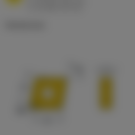
h
0.8 mm/r (0.5 - 1.1)
ex
v
65 m/min (90 - 50)
c
Tekniset kuvat