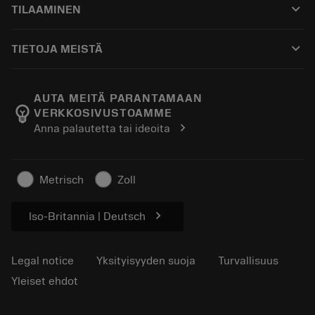
keyboard_arrow_down
TILAAMINEN
Jakelijat ja asiantuntijat
Kunnostus
Ostaminen
Oppaat ja opetusohjelmat
Tailor Made
keyboard_arrow_down
TIETOJA MEISTÄ
Tilaa
Laskimet ja sovellukset
Tietoa Sandvik Coromantista
Paluu
Luettelot ja käsikirjat
Manufacturing Wellness
Seuraa tilaustasi
AUTA MEITÄ PARANTAMAAN
emoji_objects
VERKKOSIVUSTOAMME
Ura
Pyydä tarjous
chevron_right
Anna palautetta tai ideoita
Kestävä liiketoiminta
Artikkelit
Lehdistölle
Metrisch
Zoll
chevron_right
Iso-Britannia | Deutsch
Legal notice
Yksityisyyden suoja
Turvallisuus
Yleiset ehdot