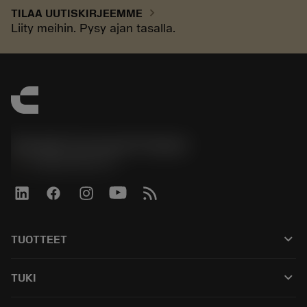
chevron_right
TILAA UUTISKIRJEEMME
Liity meihin. Pysy ajan tasalla.
Sandvik Coromant Finland
phone
+358942451675
keyboard_arrow_down
TUOTTEET
Kaikki työkalut
keyboard_arrow_down
TUKI
Kaikki ohjelmistot
Asiakaspalvelu
Kierrätys