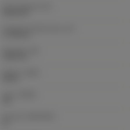
Terän muotokoodi
(SC)
Rhombic 80
Teräsärmän tehollinen pituus
(LE)
17,7439 mm
Nirkonsäde
(RE)
1,5875 mm
Kätisyys
(HAND)
Neutral
Laatu
(GRADE)
235
Perusaine
(SUBSTRATE)
HC