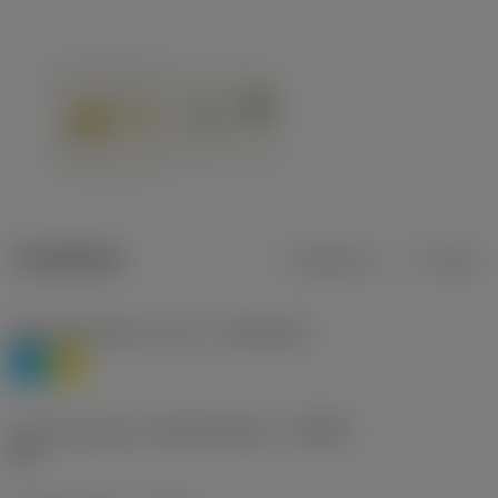
Tuotetiedot
Metrinen
Tuuma
Materiaaliluokitus, taso 1
(TMC1ISO)
P
M
Lastunmurtajan valmistajanimike
(CBMD)
HR