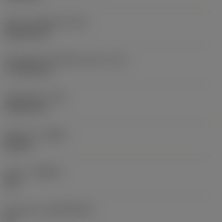
Terän muotokoodi
(SC)
Rhombic 80
Teräsärmän tehollinen pituus
(LE)
17,7439 mm
Nirkonsäde
(RE)
1,5875 mm
Kätisyys
(HAND)
Neutral
Laatu
(GRADE)
235
Perusaine
(SUBSTRATE)
HC