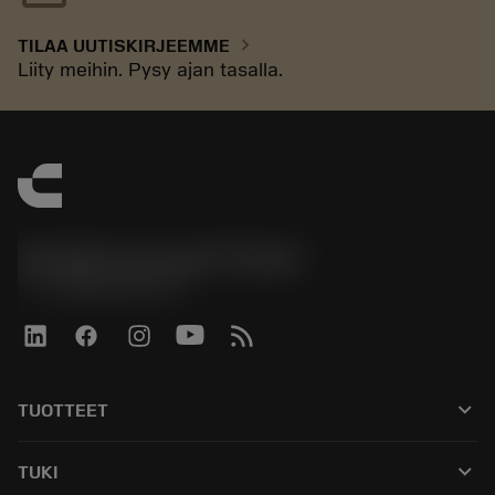
chevron_right
TILAA UUTISKIRJEEMME
Liity meihin. Pysy ajan tasalla.
Sandvik Coromant Finland
phone
+358942451675
keyboard_arrow_down
TUOTTEET
Kaikki työkalut
keyboard_arrow_down
TUKI
Kaikki ohjelmistot