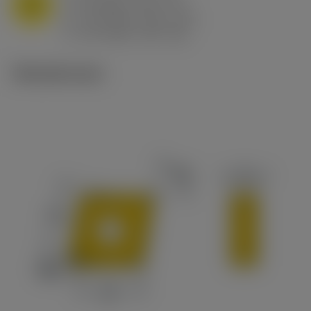
M
f
0.8 mm/r (0.5 - 1.1)
n
h
0.8 mm/r (0.5 - 1.1)
ex
v
65 m/min (90 - 50)
c
Tekniset kuvat