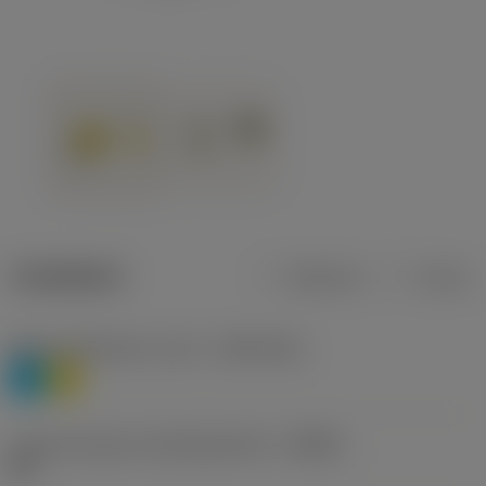
Tuotetiedot
Metrinen
Tuuma
Materiaaliluokitus, taso 1
(TMC1ISO)
P
M
Lastunmurtajan valmistajanimike
(CBMD)
HR