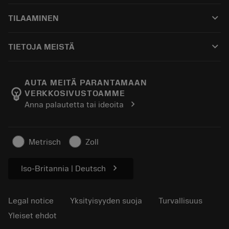
Asiakaspalvelu
Kierrätys
keyboard_arrow_down
TILAAMINEN
Jakelijat ja asiantuntijat
Kunnostus
Ostaminen
Oppaat ja opetusohjelmat
Tailor Made
keyboard_arrow_down
TIETOJA MEISTÄ
Tilaa
Laskimet ja sovellukset
Tietoa Sandvik Coromantista
Paluu
Luettelot ja käsikirjat
Manufacturing Wellness
Seuraa tilaustasi
AUTA MEITÄ PARANTAMAAN
emoji_objects
VERKKOSIVUSTOAMME
Ura
Pyydä tarjous
chevron_right
Anna palautetta tai ideoita
Kestävä liiketoiminta
Artikkelit
Lehdistölle
Metrisch
Zoll
chevron_right
Iso-Britannia | Deutsch
Legal notice
Yksityisyyden suoja
Turvallisuus
Yleiset ehdot