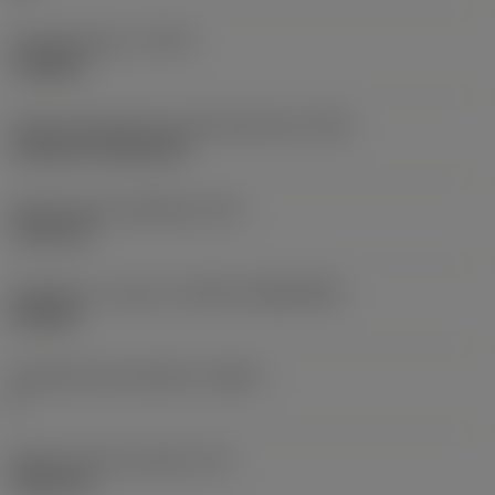
Työstämistapa
(CTPT)
roughing
Terän kiinnitystavan koodi (metrinen)
(IFS)
Cylindrical fixing hole
Kiinnitysreiän halkaisija
(D1)
7,925 mm
Teräkoko ja -muoto
(CUTINT_SIZESHAPE)
CN1906
Teräsärmien lukumäärä
(CEDC)
2
Sisään piirretty ympyrä
(IC)
19,05 mm