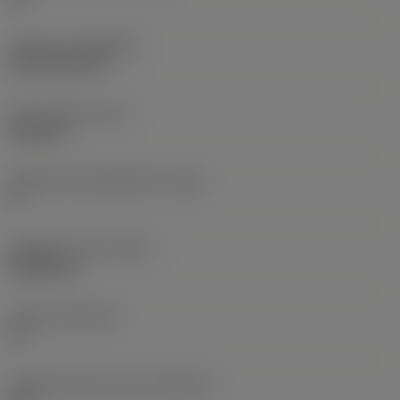
Pinnoite
(COATING)
CVD TiCN+TiN
Terän paksuus
(S)
6,35 mm
Pääsärmän päästökulma
(AN)
0 °
Nimikkeen paino
(WT)
0,0262 kg
Teräsja
(SSC_M)
19
Teräsijan koodi, tuuma
(SSC_N)