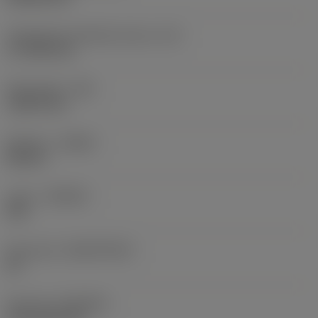
Teräsärmän tehollinen pituus
(LE)
17,7439 mm
Nirkonsäde
(RE)
1,5875 mm
Kätisyys
(HAND)
Neutral
Laatu
(GRADE)
235
Perusaine
(SUBSTRATE)
HC
Pinnoite
(COATING)