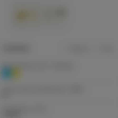
Tuotetiedot
Metrinen
Tuuma
Materiaaliluokitus, taso 1
(TMC1ISO)
P
M
Lastunmurtajan valmistajanimike
(CBMD)
HR
Työstämistapa
(CTPT)
roughing