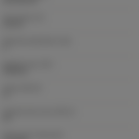
CVD TiCN+TiN
Terän paksuus
(S)
6,35 mm
Pääsärmän päästökulma
(AN)
0 °
Nimikkeen paino
(WT)
0,0262 kg
Teräsja
(SSC_M)
19
Teräsijan koodi, tuuma
(SSC_N)
3/4
Release date
(ValFrom20)