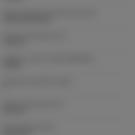
Terän kiinnitystavan koodi (metrinen)
(IFS)
Cylindrical fixing hole
Kiinnitysreiän halkaisija
(D1)
7,925 mm
Teräkoko ja -muoto
(CUTINT_SIZESHAPE)
CN1906
Teräsärmien lukumäärä
(CEDC)
2
Sisään piirretty ympyrä
(IC)
19,05 mm
Terän muotokoodi
(SC)
Rhombic 80