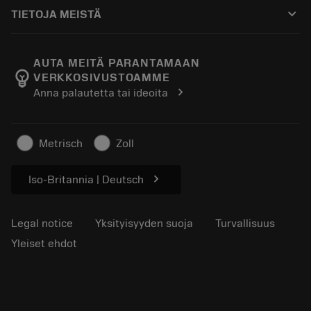
Ostaminen
Oppaat ja opetusohjelmat
Tailor Made
keyboard_arrow_down
TIETOJA MEISTÄ
Tilaa
Laskimet ja sovellukset
Tietoa Sandvik Coromantista
Paluu
Luettelot ja käsikirjat
Manufacturing Wellness
Seuraa tilaustasi
AUTA MEITÄ PARANTAMAAN
emoji_objects
VERKKOSIVUSTOAMME
Ura
Pyydä tarjous
chevron_right
Anna palautetta tai ideoita
Kestävä liiketoiminta
Artikkelit
Lehdistölle
Metrisch
Zoll
chevron_right
Iso-Britannia | Deutsch
Legal notice
Yksityisyyden suoja
Turvallisuus
Yleiset ehdot