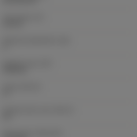
CVD TiCN+TiN
Terän paksuus
(S)
6,35 mm
Pääsärmän päästökulma
(AN)
0 °
Nimikkeen paino
(WT)
0,0262 kg
Teräsja
(SSC_M)
19
Teräsijan koodi, tuuma
(SSC_N)
3/4
Release date
(ValFrom20)