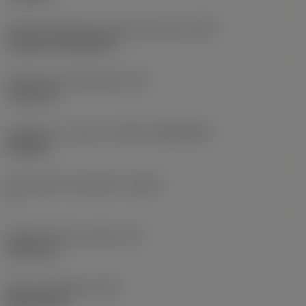
Terän kiinnitystavan koodi (metrinen)
(IFS)
Cylindrical fixing hole
Kiinnitysreiän halkaisija
(D1)
7,925 mm
Teräkoko ja -muoto
(CUTINT_SIZESHAPE)
CN1906
Teräsärmien lukumäärä
(CEDC)
2
Sisään piirretty ympyrä
(IC)
19,05 mm
Terän muotokoodi
(SC)
Rhombic 80