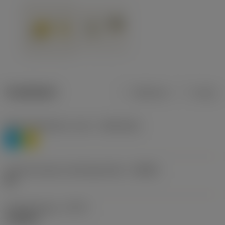
Tuotetiedot
Metrinen
Tuuma
Materiaaliluokitus, taso 1
(TMC1ISO)
P
M
Lastunmurtajan valmistajanimike
(CBMD)
HR
Työstämistapa
(CTPT)
roughing