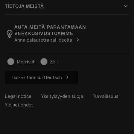
Ostaminen
Oppaat ja opetusohjelmat
Tailor Made
keyboard_arrow_down
TIETOJA MEISTÄ
Tilaa
Laskimet ja sovellukset
Tietoa Sandvik Coromantista
Paluu
Luettelot ja käsikirjat
Manufacturing Wellness
Seuraa tilaustasi
AUTA MEITÄ PARANTAMAAN
emoji_objects
VERKKOSIVUSTOAMME
Ura
Pyydä tarjous
chevron_right
Anna palautetta tai ideoita
Kestävä liiketoiminta
Artikkelit
Lehdistölle
Metrisch
Zoll
chevron_right
Iso-Britannia | Deutsch
Legal notice
Yksityisyyden suoja
Turvallisuus
Yleiset ehdot