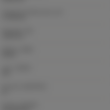
Teräsärmän tehollinen pituus
(LE)
17,7439 mm
Nirkonsäde
(RE)
1,5875 mm
Kätisyys
(HAND)
Neutral
Laatu
(GRADE)
235
Perusaine
(SUBSTRATE)
HC
Pinnoite
(COATING)