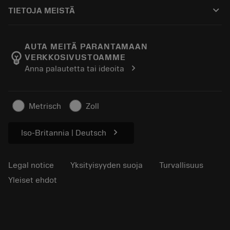
Ostaminen
Oppaat ja opetusohjelmat
Tailor Made
keyboard_arrow_down
TIETOJA MEISTÄ
Tilaa
Laskimet ja sovellukset
Tietoa Sandvik Coromantista
Paluu
Luettelot ja käsikirjat
Manufacturing Wellness
Seuraa tilaustasi
AUTA MEITÄ PARANTAMAAN
emoji_objects
VERKKOSIVUSTOAMME
Ura
Pyydä tarjous
chevron_right
Anna palautetta tai ideoita
Kestävä liiketoiminta
Artikkelit
Lehdistölle
Metrisch
Zoll
chevron_right
Iso-Britannia | Deutsch
Legal notice
Yksityisyyden suoja
Turvallisuus
Yleiset ehdot