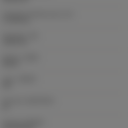
Teräsärmän tehollinen pituus
(LE)
17,7439 mm
Nirkonsäde
(RE)
1,5875 mm
Kätisyys
(HAND)
Neutral
Laatu
(GRADE)
235
Perusaine
(SUBSTRATE)
HC
Pinnoite
(COATING)