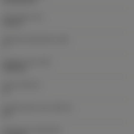
CVD TiCN+TiN
Terän paksuus
(S)
6,35 mm
Pääsärmän päästökulma
(AN)
0 °
Nimikkeen paino
(WT)
0,0262 kg
Teräsja
(SSC_M)
19
Teräsijan koodi, tuuma
(SSC_N)
3/4
Release date
(ValFrom20)