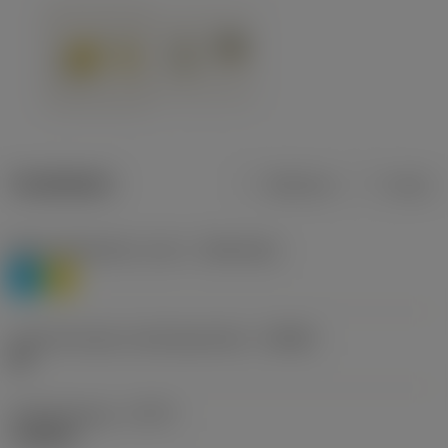
Tuotetiedot
Metrinen
Tuuma
Materiaaliluokitus, taso 1
(TMC1ISO)
P
M
Lastunmurtajan valmistajanimike
(CBMD)
HR
Työstämistapa
(CTPT)
roughing