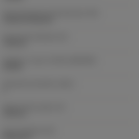
Terän kiinnitystavan koodi (metrinen)
(IFS)
Cylindrical fixing hole
Kiinnitysreiän halkaisija
(D1)
7,925 mm
Teräkoko ja -muoto
(CUTINT_SIZESHAPE)
CN1906
Teräsärmien lukumäärä
(CEDC)
2
Sisään piirretty ympyrä
(IC)
19,05 mm
Terän muotokoodi
(SC)
Rhombic 80