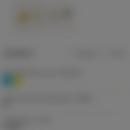
Tuotetiedot
Metrinen
Tuuma
Materiaaliluokitus, taso 1
(TMC1ISO)
P
M
Lastunmurtajan valmistajanimike
(CBMD)
HR
Työstämistapa
(CTPT)
roughing