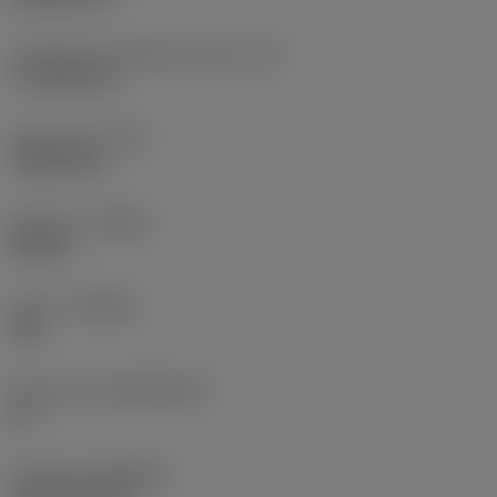
Teräsärmän tehollinen pituus
(LE)
17,7439 mm
Nirkonsäde
(RE)
1,5875 mm
Kätisyys
(HAND)
Neutral
Laatu
(GRADE)
235
Perusaine
(SUBSTRATE)
HC
Pinnoite
(COATING)