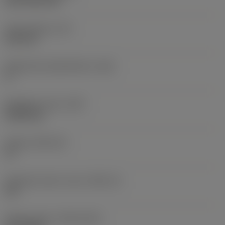
CVD TiCN+TiN
Terän paksuus
(S)
6,35 mm
Pääsärmän päästökulma
(AN)
0 °
Nimikkeen paino
(WT)
0,0262 kg
Teräsja
(SSC_M)
19
Teräsijan koodi, tuuma
(SSC_N)
3/4
Release date
(ValFrom20)