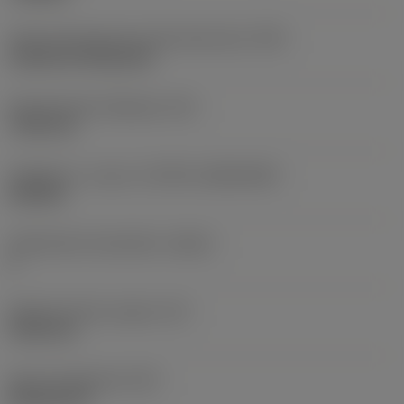
Terän kiinnitystavan koodi (metrinen)
(IFS)
Cylindrical fixing hole
Kiinnitysreiän halkaisija
(D1)
7,925 mm
Teräkoko ja -muoto
(CUTINT_SIZESHAPE)
CN1906
Teräsärmien lukumäärä
(CEDC)
2
Sisään piirretty ympyrä
(IC)
19,05 mm
Terän muotokoodi
(SC)
Rhombic 80