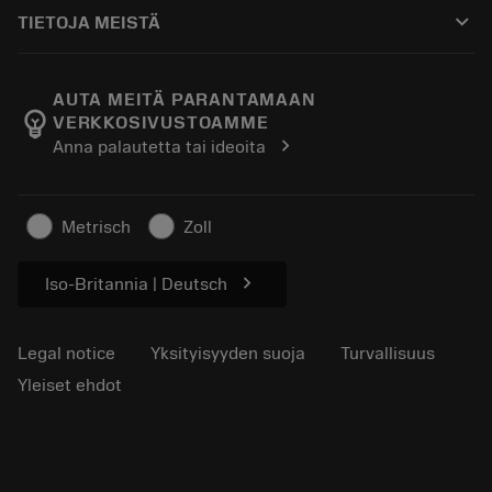
Ostaminen
Oppaat ja opetusohjelmat
Tailor Made
keyboard_arrow_down
TIETOJA MEISTÄ
Tilaa
Laskimet ja sovellukset
Tietoa Sandvik Coromantista
Paluu
Luettelot ja käsikirjat
Manufacturing Wellness
Seuraa tilaustasi
AUTA MEITÄ PARANTAMAAN
emoji_objects
VERKKOSIVUSTOAMME
Ura
Pyydä tarjous
chevron_right
Anna palautetta tai ideoita
Kestävä liiketoiminta
Artikkelit
Lehdistölle
Metrisch
Zoll
chevron_right
Iso-Britannia | Deutsch
Legal notice
Yksityisyyden suoja
Turvallisuus
Yleiset ehdot