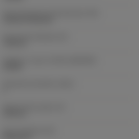
Terän kiinnitystavan koodi (metrinen)
(IFS)
Cylindrical fixing hole
Kiinnitysreiän halkaisija
(D1)
7,925 mm
Teräkoko ja -muoto
(CUTINT_SIZESHAPE)
CN1906
Teräsärmien lukumäärä
(CEDC)
2
Sisään piirretty ympyrä
(IC)
19,05 mm
Terän muotokoodi
(SC)
Rhombic 80