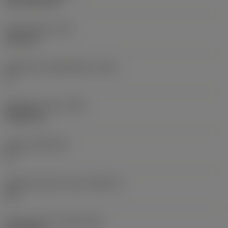
CVD TiCN+TiN
Terän paksuus
(S)
6,35 mm
Pääsärmän päästökulma
(AN)
0 °
Nimikkeen paino
(WT)
0,0262 kg
Teräsja
(SSC_M)
19
Teräsijan koodi, tuuma
(SSC_N)
3/4
Release date
(ValFrom20)