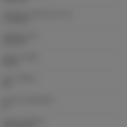
Teräsärmän tehollinen pituus
(LE)
17,7439 mm
Nirkonsäde
(RE)
1,5875 mm
Kätisyys
(HAND)
Neutral
Laatu
(GRADE)
235
Perusaine
(SUBSTRATE)
HC
Pinnoite
(COATING)