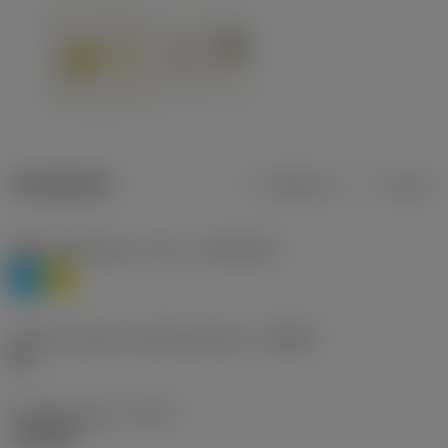
Tuotetiedot
Metrinen
Tuuma
Materiaaliluokitus, taso 1
(TMC1ISO)
P
M
Lastunmurtajan valmistajanimike
(CBMD)
HR
Työstämistapa
(CTPT)
roughing