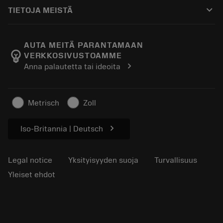
Ostaminen
Oppaat ja opetusohjelmat
Tailor Made
keyboard_arrow_down
TIETOJA MEISTÄ
Tilaa
Laskimet ja sovellukset
Tietoa Sandvik Coromantista
Paluu
Luettelot ja käsikirjat
Manufacturing Wellness
Seuraa tilaustasi
AUTA MEITÄ PARANTAMAAN
emoji_objects
VERKKOSIVUSTOAMME
Ura
Pyydä tarjous
chevron_right
Anna palautetta tai ideoita
Kestävä liiketoiminta
Artikkelit
Lehdistölle
Metrisch
Zoll
chevron_right
Iso-Britannia | Deutsch
Legal notice
Yksityisyyden suoja
Turvallisuus
Yleiset ehdot