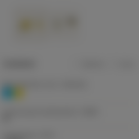
Tuotetiedot
Metrinen
Tuuma
Materiaaliluokitus, taso 1
(TMC1ISO)
P
M
Lastunmurtajan valmistajanimike
(CBMD)
HR
Työstämistapa
(CTPT)