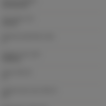
Pinnoite
(COATING)
CVD TiCN+TiN
Terän paksuus
(S)
6,35 mm
Pääsärmän päästökulma
(AN)
0 °
Nimikkeen paino
(WT)
0,0262 kg
Teräsja
(SSC_M)
19
Teräsijan koodi, tuuma
(SSC_N)
3/4