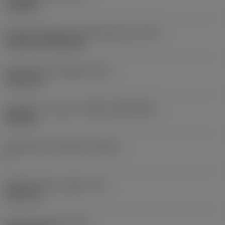
roughing
Terän kiinnitystavan koodi (metrinen)
(IFS)
Cylindrical fixing hole
Kiinnitysreiän halkaisija
(D1)
7,925 mm
Teräkoko ja -muoto
(CUTINT_SIZESHAPE)
CN1906
Teräsärmien lukumäärä
(CEDC)
2
Sisään piirretty ympyrä
(IC)
19,05 mm
Terän muotokoodi
(SC)