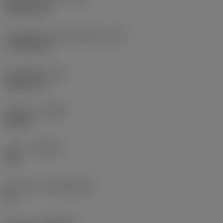
Rhombic 80
Teräsärmän tehollinen pituus
(LE)
17,7439 mm
Nirkonsäde
(RE)
1,5875 mm
Kätisyys
(HAND)
Neutral
Laatu
(GRADE)
235
Perusaine
(SUBSTRATE)
HC