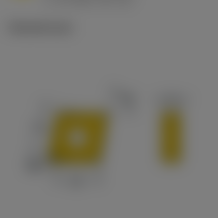
v
65 m/min (90 - 50)
c
Tekniset kuvat