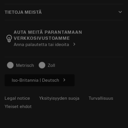
Ostaminen
Oppaat ja opetusohjelmat
Tailor Made
keyboard_arrow_down
TIETOJA MEISTÄ
Tilaa
Laskimet ja sovellukset
Tietoa Sandvik Coromantista
Paluu
Luettelot ja käsikirjat
Manufacturing Wellness
Seuraa tilaustasi
AUTA MEITÄ PARANTAMAAN
emoji_objects
VERKKOSIVUSTOAMME
Ura
Pyydä tarjous
chevron_right
Anna palautetta tai ideoita
Kestävä liiketoiminta
Artikkelit
Lehdistölle
Metrisch
Zoll
chevron_right
Iso-Britannia | Deutsch
Legal notice
Yksityisyyden suoja
Turvallisuus
Yleiset ehdot