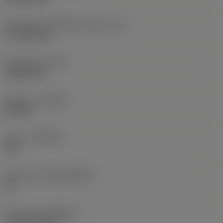
Teräsärmän tehollinen pituus
(LE)
17,7439 mm
Nirkonsäde
(RE)
1,5875 mm
Kätisyys
(HAND)
Neutral
Laatu
(GRADE)
235
Perusaine
(SUBSTRATE)
HC
Pinnoite
(COATING)