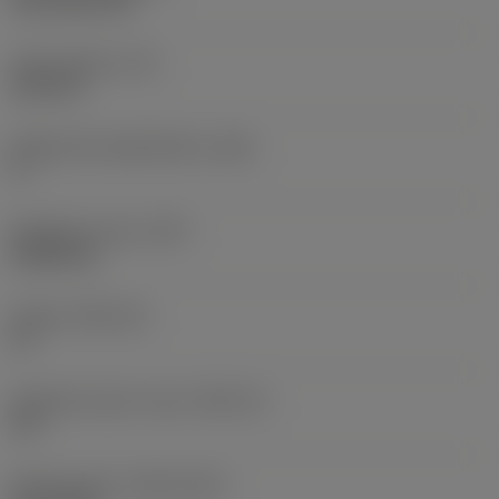
CVD TiCN+TiN
Terän paksuus
(S)
6,35 mm
Pääsärmän päästökulma
(AN)
0 °
Nimikkeen paino
(WT)
0,0262 kg
Teräsja
(SSC_M)
19
Teräsijan koodi, tuuma
(SSC_N)
3/4
Release date
(ValFrom20)