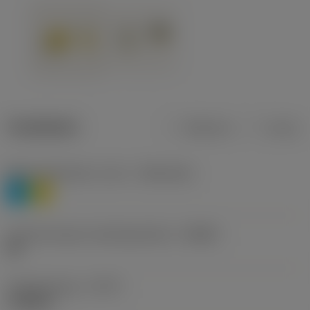
Tuotetiedot
Metrinen
Tuuma
Materiaaliluokitus, taso 1
(TMC1ISO)
P
M
Lastunmurtajan valmistajanimike
(CBMD)
HR
Työstämistapa
(CTPT)
roughing