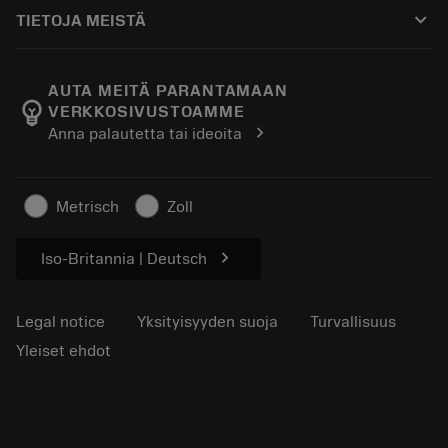
Ostaminen
Oppaat ja opetusohjelmat
Tailor Made
keyboard_arrow_down
TIETOJA MEISTÄ
Tilaa
Laskimet ja sovellukset
Tietoa Sandvik Coromantista
Paluu
Luettelot ja käsikirjat
Manufacturing Wellness
Seuraa tilaustasi
AUTA MEITÄ PARANTAMAAN
emoji_objects
VERKKOSIVUSTOAMME
Ura
Pyydä tarjous
chevron_right
Anna palautetta tai ideoita
Kestävä liiketoiminta
Artikkelit
Lehdistölle
Metrisch
Zoll
chevron_right
Iso-Britannia | Deutsch
Legal notice
Yksityisyyden suoja
Turvallisuus
Yleiset ehdot