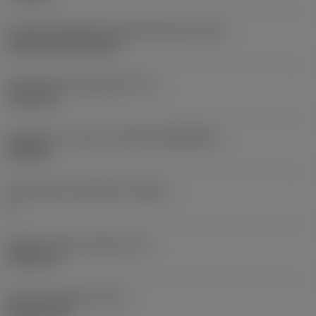
Terän kiinnitystavan koodi (metrinen)
(IFS)
Cylindrical fixing hole
Kiinnitysreiän halkaisija
(D1)
7,925 mm
Teräkoko ja -muoto
(CUTINT_SIZESHAPE)
CN1906
Teräsärmien lukumäärä
(CEDC)
2
Sisään piirretty ympyrä
(IC)
19,05 mm
Terän muotokoodi
(SC)
Rhombic 80