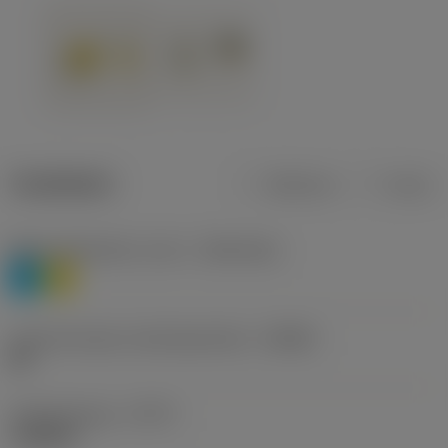
Tuotetiedot
Metrinen
Tuuma
Materiaaliluokitus, taso 1
(TMC1ISO)
P
M
Lastunmurtajan valmistajanimike
(CBMD)
HR
Työstämistapa
(CTPT)
roughing