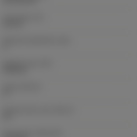
CVD TiCN+TiN
Terän paksuus
(S)
6,35 mm
Pääsärmän päästökulma
(AN)
0 °
Nimikkeen paino
(WT)
0,0262 kg
Teräsja
(SSC_M)
19
Teräsijan koodi, tuuma
(SSC_N)
3/4
Release date
(ValFrom20)