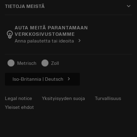
Ostaminen
Oppaat ja opetusohjelmat
Tailor Made
keyboard_arrow_down
TIETOJA MEISTÄ
Tilaa
Laskimet ja sovellukset
Tietoa Sandvik Coromantista
Paluu
Luettelot ja käsikirjat
Manufacturing Wellness
Seuraa tilaustasi
AUTA MEITÄ PARANTAMAAN
emoji_objects
VERKKOSIVUSTOAMME
Ura
Pyydä tarjous
chevron_right
Anna palautetta tai ideoita
Kestävä liiketoiminta
Artikkelit
Lehdistölle
Metrisch
Zoll
chevron_right
Iso-Britannia | Deutsch
Legal notice
Yksityisyyden suoja
Turvallisuus
Yleiset ehdot