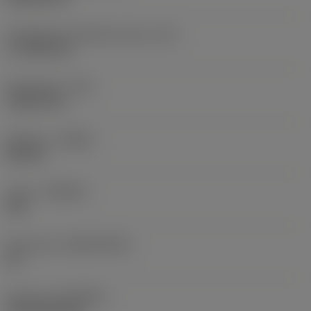
Teräsärmän tehollinen pituus
(LE)
17,7439 mm
Nirkonsäde
(RE)
1,5875 mm
Kätisyys
(HAND)
Neutral
Laatu
(GRADE)
235
Perusaine
(SUBSTRATE)
HC
Pinnoite
(COATING)