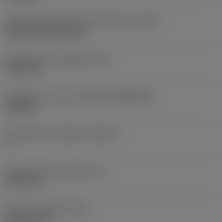
Terän kiinnitystavan koodi (metrinen)
(IFS)
Cylindrical fixing hole
Kiinnitysreiän halkaisija
(D1)
7,925 mm
Teräkoko ja -muoto
(CUTINT_SIZESHAPE)
CN1906
Teräsärmien lukumäärä
(CEDC)
2
Sisään piirretty ympyrä
(IC)
19,05 mm
Terän muotokoodi
(SC)
Rhombic 80