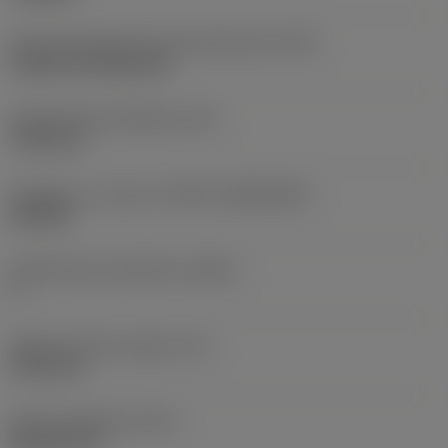
Terän kiinnitystavan koodi (metrinen)
(IFS)
Cylindrical fixing hole
Kiinnitysreiän halkaisija
(D1)
7,925 mm
Teräkoko ja -muoto
(CUTINT_SIZESHAPE)
CN1906
Teräsärmien lukumäärä
(CEDC)
2
Sisään piirretty ympyrä
(IC)
19,05 mm
Terän muotokoodi
(SC)
Rhombic 80