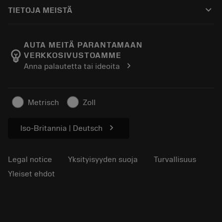
Ostaminen
Oppaat ja opetusohjelmat
Tailor Made
keyboard_arrow_down
TIETOJA MEISTÄ
Tilaa
Laskimet ja sovellukset
Tietoa Sandvik Coromantista
Paluu
Luettelot ja käsikirjat
Manufacturing Wellness
Seuraa tilaustasi
AUTA MEITÄ PARANTAMAAN
emoji_objects
VERKKOSIVUSTOAMME
Ura
Pyydä tarjous
chevron_right
Anna palautetta tai ideoita
Kestävä liiketoiminta
Artikkelit
Lehdistölle
Metrisch
Zoll
chevron_right
Iso-Britannia | Deutsch
Legal notice
Yksityisyyden suoja
Turvallisuus
Yleiset ehdot