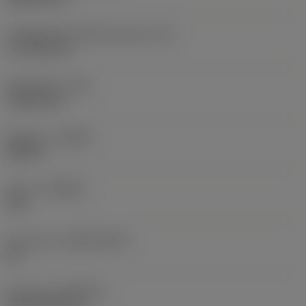
Teräsärmän tehollinen pituus
(LE)
17,7439 mm
Nirkonsäde
(RE)
1,5875 mm
Kätisyys
(HAND)
Neutral
Laatu
(GRADE)
235
Perusaine
(SUBSTRATE)
HC
Pinnoite
(COATING)