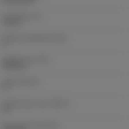
CVD TiCN+TiN
Terän paksuus
(S)
6,35 mm
Pääsärmän päästökulma
(AN)
0 °
Nimikkeen paino
(WT)
0,0262 kg
Teräsja
(SSC_M)
19
Teräsijan koodi, tuuma
(SSC_N)
3/4
Release date
(ValFrom20)