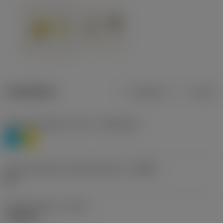
Tuotetiedot
Metrinen
Tuuma
Materiaaliluokitus, taso 1
(TMC1ISO)
P
M
Lastunmurtajan valmistajanimike
(CBMD)
HR
Työstämistapa
(CTPT)
roughing