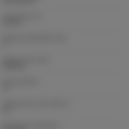
CVD TiCN+TiN
Terän paksuus
(S)
6,35 mm
Pääsärmän päästökulma
(AN)
0 °
Nimikkeen paino
(WT)
0,0262 kg
Teräsja
(SSC_M)
19
Teräsijan koodi, tuuma
(SSC_N)
3/4
Release date
(ValFrom20)