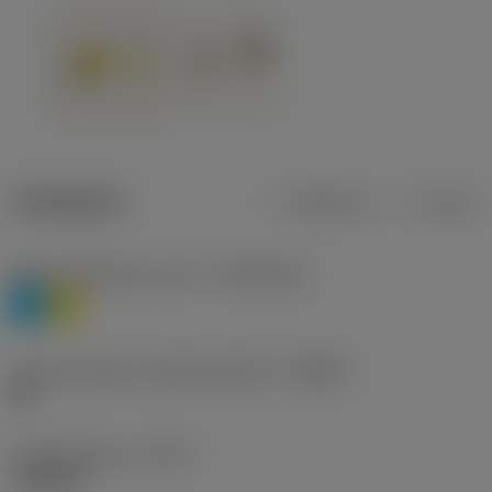
Tuotetiedot
Metrinen
Tuuma
Materiaaliluokitus, taso 1
(TMC1ISO)
P
M
Lastunmurtajan valmistajanimike
(CBMD)
HR
Työstämistapa
(CTPT)
roughing