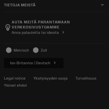
Ostaminen
Oppaat ja opetusohjelmat
Tailor Made
keyboard_arrow_down
TIETOJA MEISTÄ
Tilaa
Laskimet ja sovellukset
Tietoa Sandvik Coromantista
Paluu
Luettelot ja käsikirjat
Manufacturing Wellness
Seuraa tilaustasi
AUTA MEITÄ PARANTAMAAN
emoji_objects
VERKKOSIVUSTOAMME
Ura
Pyydä tarjous
chevron_right
Anna palautetta tai ideoita
Kestävä liiketoiminta
Artikkelit
Lehdistölle
Metrisch
Zoll
chevron_right
Iso-Britannia | Deutsch
Legal notice
Yksityisyyden suoja
Turvallisuus
Yleiset ehdot