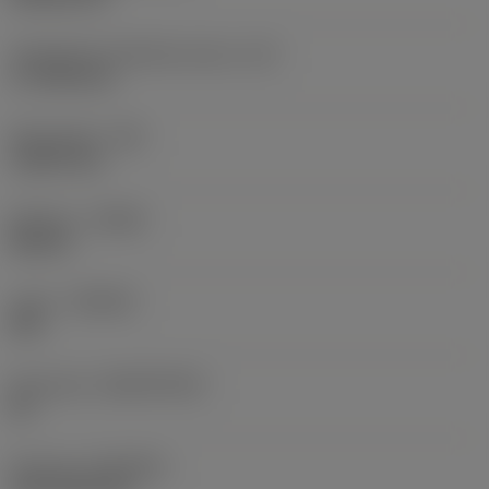
Teräsärmän tehollinen pituus
(LE)
17,7439 mm
Nirkonsäde
(RE)
1,5875 mm
Kätisyys
(HAND)
Neutral
Laatu
(GRADE)
235
Perusaine
(SUBSTRATE)
HC
Pinnoite
(COATING)