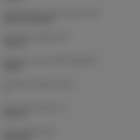
Terän kiinnitystavan koodi (metrinen)
(IFS)
Cylindrical fixing hole
Kiinnitysreiän halkaisija
(D1)
7,925 mm
Teräkoko ja -muoto
(CUTINT_SIZESHAPE)
CN1906
Teräsärmien lukumäärä
(CEDC)
2
Sisään piirretty ympyrä
(IC)
19,05 mm
Terän muotokoodi
(SC)
Rhombic 80