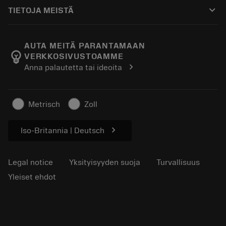
Ostaminen
Oppaat ja opetusohjelmat
Tailor Made
keyboard_arrow_down
TIETOJA MEISTÄ
Tilaa
Laskimet ja sovellukset
Tietoa Sandvik Coromantista
Paluu
Luettelot ja käsikirjat
Manufacturing Wellness
Seuraa tilaustasi
AUTA MEITÄ PARANTAMAAN
emoji_objects
VERKKOSIVUSTOAMME
Ura
Pyydä tarjous
chevron_right
Anna palautetta tai ideoita
Kestävä liiketoiminta
Artikkelit
Lehdistölle
Metrisch
Zoll
chevron_right
Iso-Britannia | Deutsch
Legal notice
Yksityisyyden suoja
Turvallisuus
Yleiset ehdot