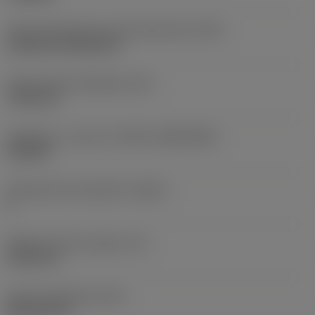
Terän kiinnitystavan koodi (metrinen)
(IFS)
Cylindrical fixing hole
Kiinnitysreiän halkaisija
(D1)
7,925 mm
Teräkoko ja -muoto
(CUTINT_SIZESHAPE)
CN1906
Teräsärmien lukumäärä
(CEDC)
2
Sisään piirretty ympyrä
(IC)
19,05 mm
Terän muotokoodi
(SC)
Rhombic 80