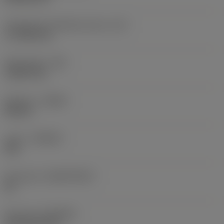
Teräsärmän tehollinen pituus
(LE)
17,7439 mm
Nirkonsäde
(RE)
1,5875 mm
Kätisyys
(HAND)
Neutral
Laatu
(GRADE)
235
Perusaine
(SUBSTRATE)
HC
Pinnoite
(COATING)