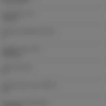
CVD TiCN+TiN
Terän paksuus
(S)
6,35 mm
Pääsärmän päästökulma
(AN)
0 °
Nimikkeen paino
(WT)
0,0262 kg
Teräsja
(SSC_M)
19
Teräsijan koodi, tuuma
(SSC_N)
3/4
Release date
(ValFrom20)