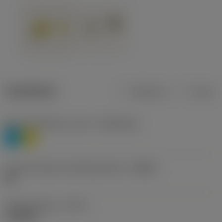
Tuotetiedot
Metrinen
Tuuma
Materiaaliluokitus, taso 1
(TMC1ISO)
P
M
Lastunmurtajan valmistajanimike
(CBMD)
HR
Työstämistapa
(CTPT)
roughing