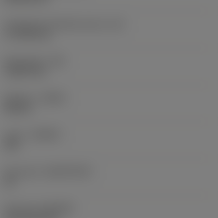
Teräsärmän tehollinen pituus
(LE)
17,7439 mm
Nirkonsäde
(RE)
1,5875 mm
Kätisyys
(HAND)
Neutral
Laatu
(GRADE)
235
Perusaine
(SUBSTRATE)
HC
Pinnoite
(COATING)