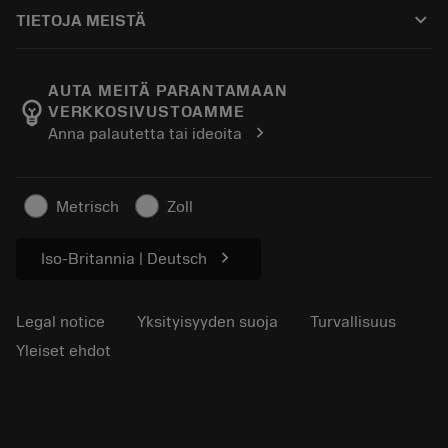
Ostaminen
Oppaat ja opetusohjelmat
Tailor Made
keyboard_arrow_down
TIETOJA MEISTÄ
Tilaa
Laskimet ja sovellukset
Tietoa Sandvik Coromantista
Paluu
Luettelot ja käsikirjat
Manufacturing Wellness
Seuraa tilaustasi
AUTA MEITÄ PARANTAMAAN
emoji_objects
VERKKOSIVUSTOAMME
Ura
Pyydä tarjous
chevron_right
Anna palautetta tai ideoita
Kestävä liiketoiminta
Artikkelit
Lehdistölle
Metrisch
Zoll
chevron_right
Iso-Britannia | Deutsch
Legal notice
Yksityisyyden suoja
Turvallisuus
Yleiset ehdot