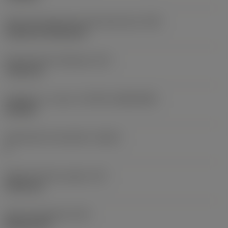
Terän kiinnitystavan koodi (metrinen)
(IFS)
Cylindrical fixing hole
Kiinnitysreiän halkaisija
(D1)
7,925 mm
Teräkoko ja -muoto
(CUTINT_SIZESHAPE)
CN1906
Teräsärmien lukumäärä
(CEDC)
2
Sisään piirretty ympyrä
(IC)
19,05 mm
Terän muotokoodi
(SC)
Rhombic 80