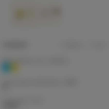
Tuotetiedot
Metrinen
Tuuma
Materiaaliluokitus, taso 1
(TMC1ISO)
P
M
Lastunmurtajan valmistajanimike
(CBMD)
HR
Työstämistapa
(CTPT)
roughing