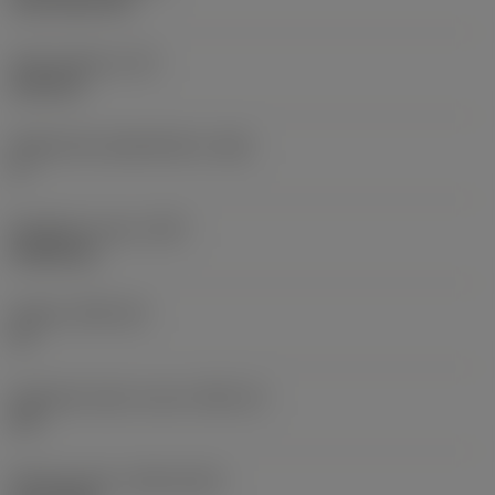
CVD TiCN+TiN
Terän paksuus
(S)
6,35 mm
Pääsärmän päästökulma
(AN)
0 °
Nimikkeen paino
(WT)
0,0262 kg
Teräsja
(SSC_M)
19
Teräsijan koodi, tuuma
(SSC_N)
3/4
Release date
(ValFrom20)