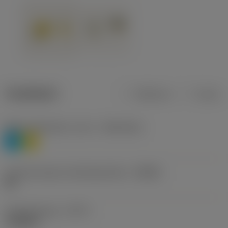
Tuotetiedot
Metrinen
Tuuma
Materiaaliluokitus, taso 1
(TMC1ISO)
P
M
Lastunmurtajan valmistajanimike
(CBMD)
HR
Työstämistapa
(CTPT)
roughing