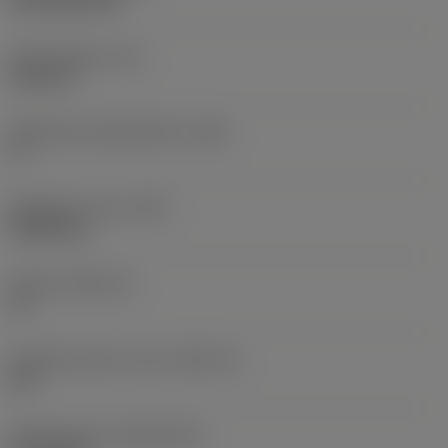
CVD TiCN+TiN
Terän paksuus
(S)
6,35 mm
Pääsärmän päästökulma
(AN)
0 °
Nimikkeen paino
(WT)
0,0262 kg
Teräsja
(SSC_M)
19
Teräsijan koodi, tuuma
(SSC_N)
3/4
Release date
(ValFrom20)