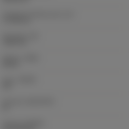
Teräsärmän tehollinen pituus
(LE)
17,7439 mm
Nirkonsäde
(RE)
1,5875 mm
Kätisyys
(HAND)
Neutral
Laatu
(GRADE)
235
Perusaine
(SUBSTRATE)
HC
Pinnoite
(COATING)