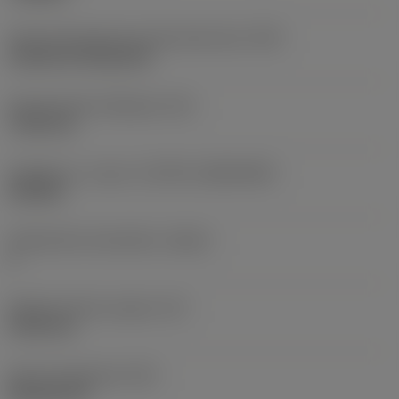
Terän kiinnitystavan koodi (metrinen)
(IFS)
Cylindrical fixing hole
Kiinnitysreiän halkaisija
(D1)
7,925 mm
Teräkoko ja -muoto
(CUTINT_SIZESHAPE)
CN1906
Teräsärmien lukumäärä
(CEDC)
2
Sisään piirretty ympyrä
(IC)
19,05 mm
Terän muotokoodi
(SC)
Rhombic 80