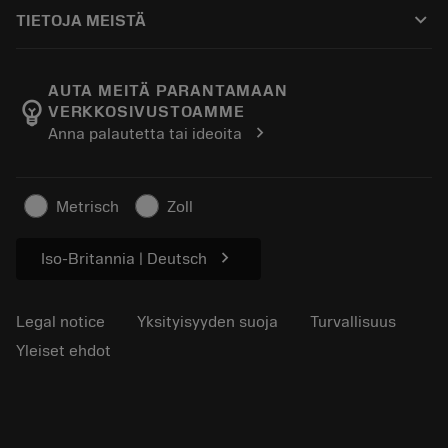
Ostaminen
Oppaat ja opetusohjelmat
Tailor Made
keyboard_arrow_down
TIETOJA MEISTÄ
Tilaa
Laskimet ja sovellukset
Tietoa Sandvik Coromantista
Paluu
Luettelot ja käsikirjat
Manufacturing Wellness
Seuraa tilaustasi
AUTA MEITÄ PARANTAMAAN
emoji_objects
VERKKOSIVUSTOAMME
Ura
Pyydä tarjous
chevron_right
Anna palautetta tai ideoita
Kestävä liiketoiminta
Artikkelit
Lehdistölle
Metrisch
Zoll
chevron_right
Iso-Britannia | Deutsch
Legal notice
Yksityisyyden suoja
Turvallisuus
Yleiset ehdot