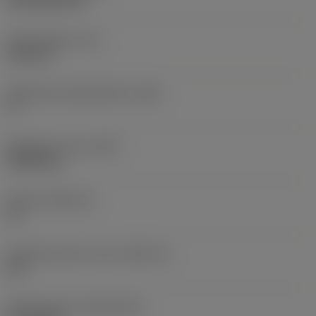
CVD TiCN+TiN
Terän paksuus
(S)
6,35 mm
Pääsärmän päästökulma
(AN)
0 °
Nimikkeen paino
(WT)
0,0262 kg
Teräsja
(SSC_M)
19
Teräsijan koodi, tuuma
(SSC_N)
3/4
Release date
(ValFrom20)