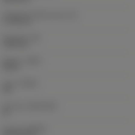
Teräsärmän tehollinen pituus
(LE)
17,7439 mm
Nirkonsäde
(RE)
1,5875 mm
Kätisyys
(HAND)
Neutral
Laatu
(GRADE)
235
Perusaine
(SUBSTRATE)
HC
Pinnoite
(COATING)