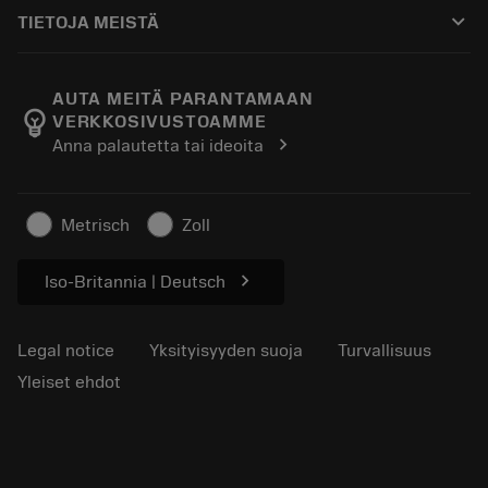
Ostaminen
Oppaat ja opetusohjelmat
Tailor Made
keyboard_arrow_down
TIETOJA MEISTÄ
Tilaa
Laskimet ja sovellukset
Tietoa Sandvik Coromantista
Paluu
Luettelot ja käsikirjat
Manufacturing Wellness
Seuraa tilaustasi
AUTA MEITÄ PARANTAMAAN
emoji_objects
VERKKOSIVUSTOAMME
Ura
Pyydä tarjous
chevron_right
Anna palautetta tai ideoita
Kestävä liiketoiminta
Artikkelit
Lehdistölle
Metrisch
Zoll
chevron_right
Iso-Britannia | Deutsch
Legal notice
Yksityisyyden suoja
Turvallisuus
Yleiset ehdot