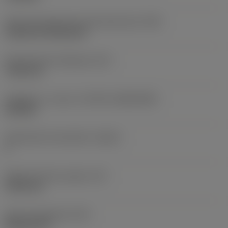
Terän kiinnitystavan koodi (metrinen)
(IFS)
Cylindrical fixing hole
Kiinnitysreiän halkaisija
(D1)
7,925 mm
Teräkoko ja -muoto
(CUTINT_SIZESHAPE)
CN1906
Teräsärmien lukumäärä
(CEDC)
2
Sisään piirretty ympyrä
(IC)
19,05 mm
Terän muotokoodi
(SC)
Rhombic 80