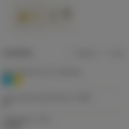
Tuotetiedot
Metrinen
Tuuma
Materiaaliluokitus, taso 1
(TMC1ISO)
P
M
Lastunmurtajan valmistajanimike
(CBMD)
HR
Työstämistapa
(CTPT)
roughing