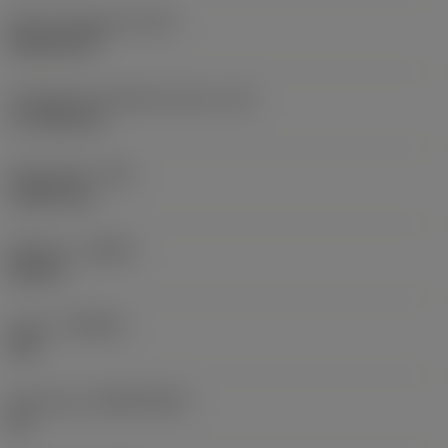
Terän muotokoodi
(SC)
Rhombic 80
Teräsärmän tehollinen pituus
(LE)
17,7439 mm
Nirkonsäde
(RE)
1,5875 mm
Kätisyys
(HAND)
Neutral
Laatu
(GRADE)
235
Perusaine
(SUBSTRATE)
HC