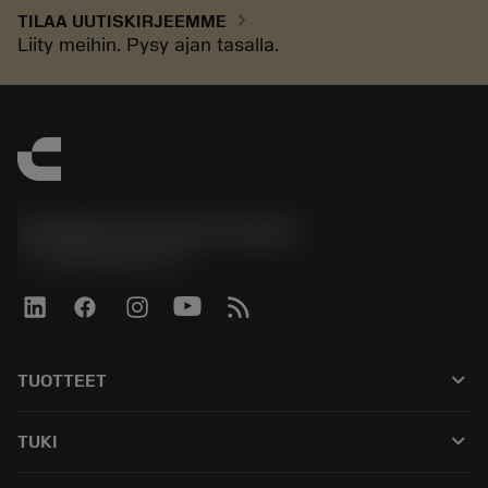
chevron_right
TILAA UUTISKIRJEEMME
Liity meihin. Pysy ajan tasalla.
Sandvik Coromant Finland
phone
+358942451675
keyboard_arrow_down
TUOTTEET
Kaikki työkalut
keyboard_arrow_down
TUKI
Kaikki ohjelmistot
Asiakaspalvelu
Kierrätys