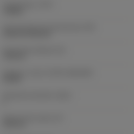
Työstämistapa
(CTPT)
roughing
Terän kiinnitystavan koodi (metrinen)
(IFS)
Cylindrical fixing hole
Kiinnitysreiän halkaisija
(D1)
7,925 mm
Teräkoko ja -muoto
(CUTINT_SIZESHAPE)
CN1906
Teräsärmien lukumäärä
(CEDC)
2
Sisään piirretty ympyrä
(IC)
19,05 mm