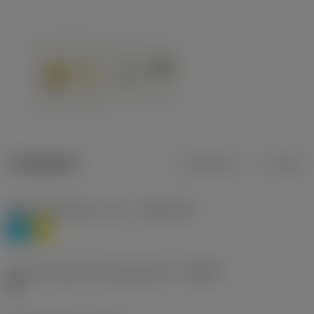
Tuotetiedot
Metrinen
Tuuma
Materiaaliluokitus, taso 1
(TMC1ISO)
P
M
Lastunmurtajan valmistajanimike
(CBMD)
HR