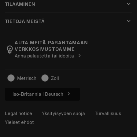
keyboard_arrow_down
TILAAMINEN
Jakelijat ja asiantuntijat
Kunnostus
Ostaminen
Oppaat ja opetusohjelmat
Tailor Made
keyboard_arrow_down
TIETOJA MEISTÄ
Tilaa
Laskimet ja sovellukset
Tietoa Sandvik Coromantista
Paluu
Luettelot ja käsikirjat
Manufacturing Wellness
Seuraa tilaustasi
AUTA MEITÄ PARANTAMAAN
emoji_objects
VERKKOSIVUSTOAMME
Ura
Pyydä tarjous
chevron_right
Anna palautetta tai ideoita
Kestävä liiketoiminta
Artikkelit
Lehdistölle
Metrisch
Zoll
chevron_right
Iso-Britannia | Deutsch
Legal notice
Yksityisyyden suoja
Turvallisuus
Yleiset ehdot