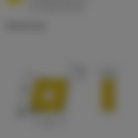
h
0.8 mm/r (0.5 - 1.1)
ex
v
65 m/min (90 - 50)
c
Tekniset kuvat