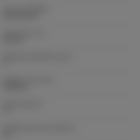
Pinnoite
(COATING)
CVD TiCN+TiN
Terän paksuus
(S)
6,35 mm
Pääsärmän päästökulma
(AN)
0 °
Nimikkeen paino
(WT)
0,0262 kg
Teräsja
(SSC_M)
19
Teräsijan koodi, tuuma
(SSC_N)
3/4