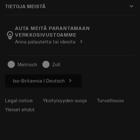
Ostaminen
Oppaat ja opetusohjelmat
Tailor Made
keyboard_arrow_down
TIETOJA MEISTÄ
Tilaa
Laskimet ja sovellukset
Tietoa Sandvik Coromantista
Paluu
Luettelot ja käsikirjat
Manufacturing Wellness
Seuraa tilaustasi
AUTA MEITÄ PARANTAMAAN
emoji_objects
VERKKOSIVUSTOAMME
Ura
Pyydä tarjous
chevron_right
Anna palautetta tai ideoita
Kestävä liiketoiminta
Artikkelit
Lehdistölle
Metrisch
Zoll
chevron_right
Iso-Britannia | Deutsch
Legal notice
Yksityisyyden suoja
Turvallisuus
Yleiset ehdot