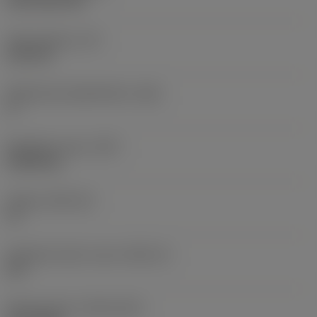
CVD TiCN+TiN
Terän paksuus
(S)
6,35 mm
Pääsärmän päästökulma
(AN)
0 °
Nimikkeen paino
(WT)
0,0262 kg
Teräsja
(SSC_M)
19
Teräsijan koodi, tuuma
(SSC_N)
3/4
Release date
(ValFrom20)