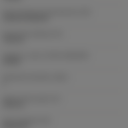
Terän kiinnitystavan koodi (metrinen)
(IFS)
Cylindrical fixing hole
Kiinnitysreiän halkaisija
(D1)
7,925 mm
Teräkoko ja -muoto
(CUTINT_SIZESHAPE)
CN1906
Teräsärmien lukumäärä
(CEDC)
2
Sisään piirretty ympyrä
(IC)
19,05 mm
Terän muotokoodi
(SC)
Rhombic 80