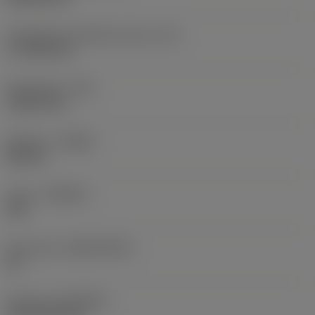
Teräsärmän tehollinen pituus
(LE)
17,7439 mm
Nirkonsäde
(RE)
1,5875 mm
Kätisyys
(HAND)
Neutral
Laatu
(GRADE)
235
Perusaine
(SUBSTRATE)
HC
Pinnoite
(COATING)