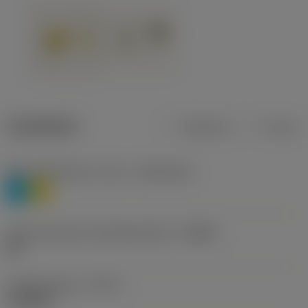
Tuotetiedot
Metrinen
Tuuma
Materiaaliluokitus, taso 1
(TMC1ISO)
P
M
Lastunmurtajan valmistajanimike
(CBMD)
HR
Työstämistapa
(CTPT)
roughing