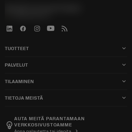
Sandvik Coromant Finland
phone
+358942451675
keyboard_arrow_down
TUOTTEET
ผลิตภัณฑ์ทั้งหมด
keyboard_arrow_down
PALVELUT
CoroPlus® Tool Guide
การรีไซเคิล
Tool Assembly
keyboard_arrow_down
TILAAMINEN
การฟื้นฟูสภาพเครื่องมือ
Tailor Made
วิธีการซื้อ
ความรู้
แคตตาล็อก
keyboard_arrow_down
TIETOJA MEISTÄ
สั่ง ซื้อ
บทเรียนอิเล็กทรอนิกส์
ตำแหน่งงาน
ผลการค้นหา
กิจกรรมและการฝึกอบรม
เกี่ยวกับแซนด์วิคโคโรม้อนท์
ติดตามคําสั่งซื้อของคุณ
Tool ID
AUTA MEITÄ PARANTAMAAN
emoji_objects
VERKKOSIVUSTOAMME
ค้นหาเรา
คำ ถาม
chevron_right
Anna palautetta tai ideoita