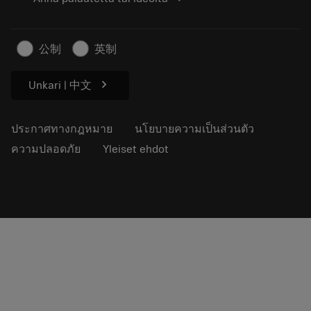
สำหรับสื่อมวลชน
ติดต่อเรา
ข้อมูลความปลอดภัยในการทำงาน
ความยั่งยืน
公制
英制
chevron_right
Unkari | 中文
ประกาศทางกฎหมาย
นโยบายความเป็นส่วนตัว
ความปลอดภัย
Yleiset ehdot