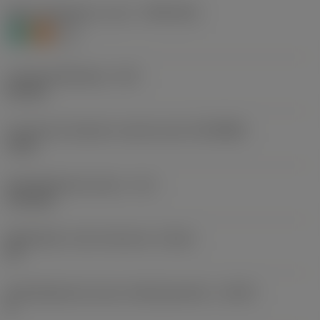
Materiaaliluokitus, taso 1
(TMC1ISO)
N
S
O
Lastuamishalkaisija
(DC)
2,2 mm
Connection diameter machine side
(DCONMS)
3 mm
Käyttökelpoinen pituus
(LU)
17,6 mm
Mahdollinen reiän toleranssi
(TCHA)
H7
Käyttökelpoinen pituus-halkaisijasuhde
(ULDR)
8