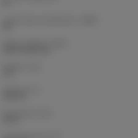
DP
Lastunmurtajan valmistajanimike
(CBMD)
GM
Nesteen syöttötapa
(CNSC)
without coolant entry
Kärkikulma
(SIG)
118 °
Kärkipituus
(PL)
0,661 mm
Kokonaispituus
(OAL)
50 mm
Toiminnallinen pituus
(LF)