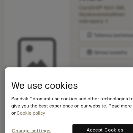
CoroDrill® 862-GM,
täyskovametallinen
chevron_right
mikropora
bookmark
Tallenna luetteloo
balance
Vertaa tuotetta
Listahinta:
590.00 EUR
We use cookies
Tilauksesta
Sandvik Coromant use cookies and other technologies t
give you the best experience on our website. Read more
Pakkauskoko: 1
on
Cookie policy
ISO: 862.1-2200-
176A0-GM X1DU
Materiaalitunnus:
Accept Cookies
Change settings