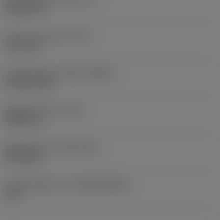
49,339 mm
Lastu-uran pituus
(LCF)
21,41 mm
Pyörimisnopeus. Maks
(RPMX)
41 000 1/min
Nimikkeen paino
(WT)
0,0037 kg
Release date
(ValFrom20)
25.9.2021
Julkaisupaketin ID
(RELEASEPACK)
21.2