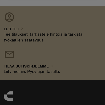
account_circle
chevron_right
LUO TILI
Tee tilaukset, tarkastele hintoja ja tarkista
työkalujen saatavuus
mail
chevron_right
TILAA UUTISKIRJEEMME
Liity meihin. Pysy ajan tasalla.