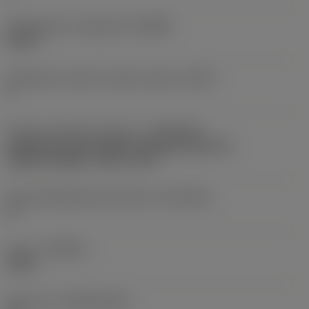
Rintakulman ortogonaali
(GAMO)
20,45 °
Tehollisten särmien määrä otsassa
(ZEFF)
2
Koneen puoleinen kiinnitys
(ADINTMS)
Cylindrical shank without clamping features
(without flange) -metric: 3.00
Kiinnityshalkaisijan toleranssi
(TCDCON)
h7
Laatu
(GRADE)
X1DU
Perusaine
(SUBSTRATE)