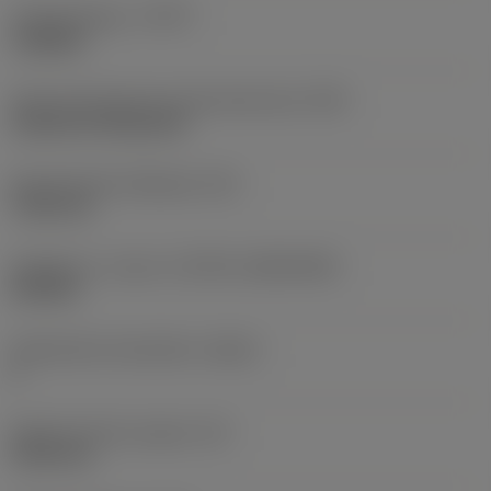
Työstämistapa
(CTPT)
roughing
Terän kiinnitystavan koodi (metrinen)
(IFS)
Cylindrical fixing hole
Kiinnitysreiän halkaisija
(D1)
7,925 mm
Teräkoko ja -muoto
(CUTINT_SIZESHAPE)
CN1906
Teräsärmien lukumäärä
(CEDC)
2
Sisään piirretty ympyrä
(IC)
19,05 mm