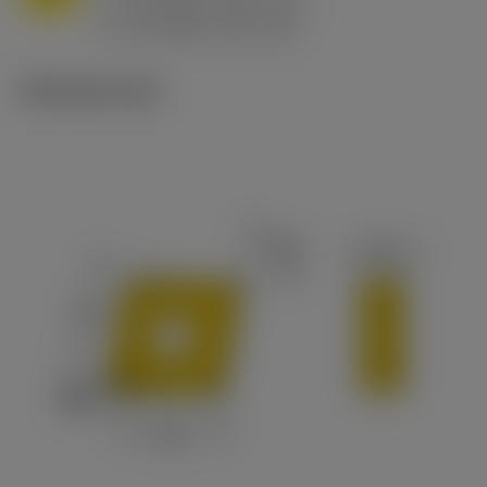
h
0.8 mm/r (0.5 - 1.1)
ex
v
65 m/min (90 - 50)
c
Tekniset kuvat