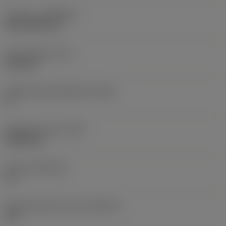
Pinnoite
(COATING)
CVD TiCN+TiN
Terän paksuus
(S)
6,35 mm
Pääsärmän päästökulma
(AN)
0 °
Nimikkeen paino
(WT)
0,0262 kg
Teräsja
(SSC_M)
19
Teräsijan koodi, tuuma
(SSC_N)
3/4