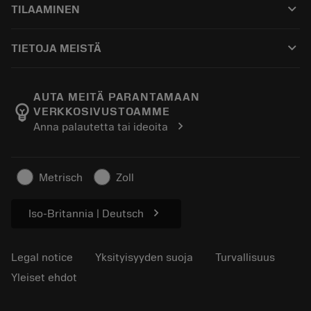
keyboard_arrow_down
TILAAMINEN
Jakelijat ja asiantuntijat
Kunnostus
Ostaminen
Oppaat ja opetusohjelmat
Tailor Made
keyboard_arrow_down
TIETOJA MEISTÄ
Tilaa
Laskimet ja sovellukset
Tietoa Sandvik Coromantista
Paluu
Luettelot ja käsikirjat
Manufacturing Wellness
Seuraa tilaustasi
AUTA MEITÄ PARANTAMAAN
emoji_objects
VERKKOSIVUSTOAMME
Ura
Pyydä tarjous
chevron_right
Anna palautetta tai ideoita
Kestävä liiketoiminta
Artikkelit
Lehdistölle
Metrisch
Zoll
chevron_right
Iso-Britannia | Deutsch
Legal notice
Yksityisyyden suoja
Turvallisuus
Yleiset ehdot