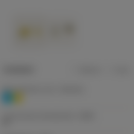
Tuotetiedot
Metrinen
Tuuma
Materiaaliluokitus, taso 1
(TMC1ISO)
P
M
Lastunmurtajan valmistajanimike
(CBMD)
HR