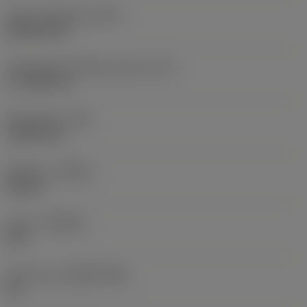
Terän muotokoodi
(SC)
Rhombic 80
Teräsärmän tehollinen pituus
(LE)
17,7439 mm
Nirkonsäde
(RE)
1,5875 mm
Kätisyys
(HAND)
Neutral
Laatu
(GRADE)
235
Perusaine
(SUBSTRATE)
HC