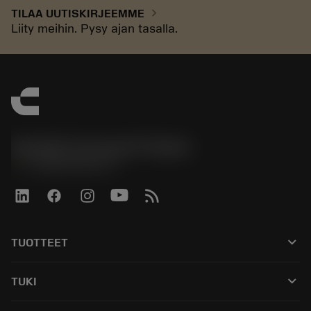
chevron_right
TILAA UUTISKIRJEEMME
Liity meihin. Pysy ajan tasalla.
Sandvik Coromant Finland
phone
+358942451675
keyboard_arrow_down
TUOTTEET
Kaikki työkalut
keyboard_arrow_down
TUKI
Kaikki ohjelmistot
Asiakaspalvelu
Kierrätys